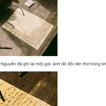
Nguyễn đã ghi lại một góc ảnh rất đỗi nên thơ trong k