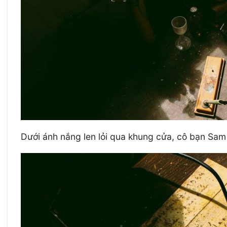
Dưới ánh nắng len lỏi qua khung cửa, cô bạn Sam 