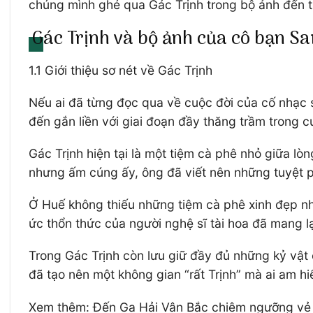
chúng mình ghé qua Gác Trịnh trong bộ ảnh đến t
Gác Trịnh và bộ ảnh của cô bạn 
1.1 Giới thiệu sơ nét về Gác Trịnh
Nếu ai đã từng đọc qua về cuộc đời của cố nhạc 
đến gắn liền với giai đoạn đầy thăng trầm trong c
Gác Trịnh hiện tại là một tiệm cà phê nhỏ giữa lò
nhưng ấm cúng ấy, ông đã viết nên những tuyệt 
Ở Huế không thiếu những tiệm cà phê xinh đẹp n
ức thổn thức của người nghệ sĩ tài hoa đã mang lạ
Trong Gác Trịnh còn lưu giữ đầy đủ những kỷ vật 
đã tạo nên một không gian “rất Trịnh” mà ai am h
Xem thêm: Đến Ga Hải Vân Bắc chiêm ngưỡng vẻ 