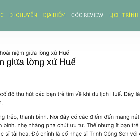
ỰC
DI CHUYỂN
ĐỊA ĐIỂM
GÓC REVIEW
LỊCH TRÌNH
 hoài niệm giữa lòng xứ Huế
m giữa lòng xứ Huế
cố đô thu hút các bạn trẻ tìm về khi du lịch Huế. Đây 
n.
rong trẻo, thanh bình. Nơi đây có các điểm đến mang né
n bình, nhẹ nhàng pha chút ưu tư. Thế nhưng ít bạn trẻ
 sĩ tài hoa. Đó chính là cố nhạc sĩ Trịnh Công Sơn vớ