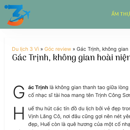
Chuyển
đến
ẨM TH
nội
dung
Du lịch 3 Vì
»
Góc review
»
Gác Trịnh, không gian
Gác Trịnh, không gian hoài niệ
G
ác Trịnh
là không gian thanh tao giữa lòng 
cố nhạc sĩ tài hoa mang tên Trịnh Công Sơ
H
uế thu hút các tín đồ du lịch bởi vẻ đẹp t
Vịnh Lăng Cô, nơi đâu cũng gợi nên nét yê
đẹp, Huế còn là quê hương của một cố nhạc