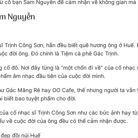
ừ cô bạn Sam Nguyễn để cảm nhận về không gian mà ông
Sam Nguyễn
sĩ Trịnh Công Sơn, hẳn đều biết quê hương ông ở Huế. 
uộc đời ông. Đó chính là Tiệm cà phê Gác Trịnh.
ng cố đô. Nơi đây từng là “một chốn đi về” của cố nhạc
phẩm âm nhạc đầu tiên của cuộc đời mình.
hư Gác Măng Rê hay OO Cafe, thế nhưng người ta vẫn t
i biết bao tuyệt phẩm cho đời.
của cố nhạc sĩ Trịnh Công Sơn như các bức ảnh hay từng
iểu về cuộc đời của ông đều có thể cảm nhận được.
đẹp đồi núi Huế