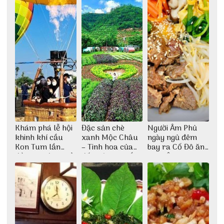
Khám phá lễ hội
Đặc sản chè
Người Âm Phủ
khinh khí cầu
xanh Mộc Châu
ngày ngủ đêm
Kon Tum lần
– Tinh hoa của
bay ra Cố Đô ăn
đầu tiên được tổ
đất trời Tây Bắc
Cơm Âm Phủ
chức
Huế