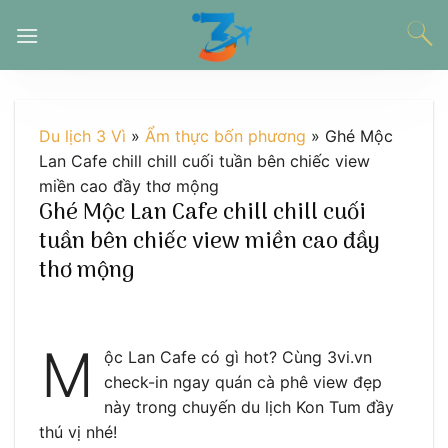
Chuyển
đến
nội
dung
Du lịch 3 Vì
»
Ẩm thực bốn phương
»
Ghé Mộc
Lan Cafe chill chill cuối tuần bên chiếc view
miền cao đầy thơ mộng
Ghé Mộc Lan Cafe chill chill cuối
tuần bên chiếc view miền cao đầy
thơ mộng
M
ộc Lan Cafe có gì hot? Cùng 3vi.vn
check-in ngay quán cà phê view đẹp
này trong chuyến du lịch Kon Tum đầy
thú vị nhé!