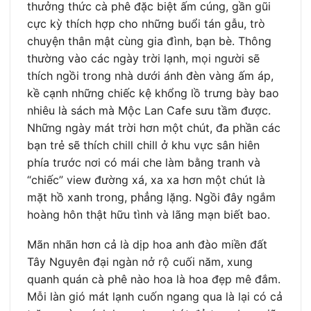
thưởng thức cà phê đặc biệt ấm cúng, gần gũi
cực kỳ thích hợp cho những buổi tán gẫu, trò
chuyện thân mật cùng gia đình, bạn bè. Thông
thường vào các ngày trời lạnh, mọi người sẽ
thích ngồi trong nhà dưới ánh đèn vàng ấm áp,
kề cạnh những chiếc kệ khổng lồ trưng bày bao
nhiêu là sách mà Mộc Lan Cafe sưu tầm được.
Những ngày mát trời hơn một chút, đa phần các
bạn trẻ sẽ thích chill chill ở khu vực sân hiên
phía trước nơi có mái che làm bằng tranh và
“chiếc” view đường xá, xa xa hơn một chút là
mặt hồ xanh trong, phẳng lặng. Ngồi đây ngắm
hoàng hôn thật hữu tình và lãng mạn biết bao.
Mãn nhãn hơn cả là dịp hoa anh đào miền đất
Tây Nguyên đại ngàn nở rộ cuối năm, xung
quanh quán cà phê nào hoa là hoa đẹp mê đắm.
Mỗi làn gió mát lạnh cuốn ngang qua là lại có cả