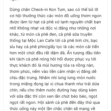
Dừng chân Check-in Kon Tum, sao có thể bỏ lỡ
cơ hội thưởng thức các món đồ uống thơm ngon
được làm từ hạt cà phê xứ lạnh nguyên chất bạn
nhỉ! Không nhạt và độc vị đắng như những nơi
khác, từ món cà phê đen, cà phê sữa truyền
thống tại Mộc Lan Cafe tới cà phê linh chi, bạc
sỉu hay cà phê phin/giấy lọc là các món cải tiến
hơn một chút đều rất đậm đà. Ấn tượng đầu tiên
khi tách cà phê nóng hôi hổi được phục vụ tới
thực khách đó là mùi hương tỏa ra nồng nàn,
thơm phức, nếm vào liền cảm nhận vị đắng dễ
chịu đặc trưng. Nhâm nhi lưng lưng món nước
trong miệng đọng lại vị chua thanh như trái dứa
chín, nếu cho thêm nước đường hay dùng kèm
với sữa đặc thì còn xen lẫn chút béo béo, ngọt
ngọt rất ngon. Hội sành cà phê đến đây thử qua
thức uống này một lần chắc chắn sẽ mang về