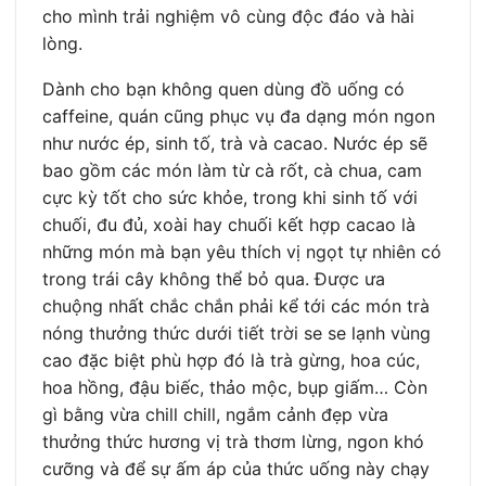
cho mình trải nghiệm vô cùng độc đáo và hài
lòng.
Dành cho bạn không quen dùng đồ uống có
caffeine, quán cũng phục vụ đa dạng món ngon
như nước ép, sinh tố, trà và cacao. Nước ép sẽ
bao gồm các món làm từ cà rốt, cà chua, cam
cực kỳ tốt cho sức khỏe, trong khi sinh tố với
chuối, đu đủ, xoài hay chuối kết hợp cacao là
những món mà bạn yêu thích vị ngọt tự nhiên có
trong trái cây không thể bỏ qua. Được ưa
chuộng nhất chắc chắn phải kể tới các món trà
nóng thưởng thức dưới tiết trời se se lạnh vùng
cao đặc biệt phù hợp đó là trà gừng, hoa cúc,
hoa hồng, đậu biếc, thảo mộc, bụp giấm… Còn
gì bằng vừa chill chill, ngắm cảnh đẹp vừa
thưởng thức hương vị trà thơm lừng, ngon khó
cưỡng và để sự ấm áp của thức uống này chạy