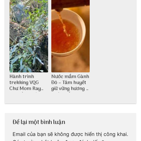
Hành trình
Nước mắm Gành
trekking VQG
Đỏ – Tâm huyết
Chư Mom Ray
giữ vững hương vị
tìm về núi rừng
nước mắm sau
đại ngàn
bao đời
Để lại một bình luận
Email của bạn sẽ không được hiển thị công khai.