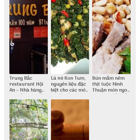
Trung Bắc
Lá mì Kon Tum,
Bún mắm nêm
restaurant Hội
nguyên liệu đặc
thịt luộc Ninh
An – Nhà hàng
biệt cho các món
Thuận món ngon
cao lầu có thiết
ăn độc đáo
dân dã miền biển
kế vô cùng ấn
tượng giữa lòng
phố Hội