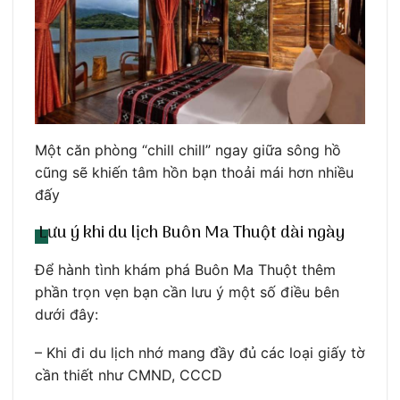
Một căn phòng “chill chill” ngay giữa sông hồ
cũng sẽ khiến tâm hồn bạn thoải mái hơn nhiều
đấy
Lưu ý khi du lịch Buôn Ma Thuột dài ngày
Để hành tình khám phá Buôn Ma Thuột thêm
phần trọn vẹn bạn cần lưu ý một số điều bên
dưới đây:
– Khi đi du lịch nhớ mang đầy đủ các loại giấy tờ
cần thiết như CMND, CCCD