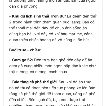
là thưởng thức những món ăn đặc sản của người
dân địa phương.
–
Khu du lịch sinh thái Troh Bư
: Là điểm đến thứ
2 trong hành trình tham quan buổi sáng. Bạn có
thể thoải mái đến đây để chụp ảnh sống ảo
cùng bạn bè. Nơi đây có khí hậu mát mẻ, cảnh
quan thiên nhiên hoang dã vô cùng cuốn hút.
Buổi trưa – chiều:
–
Cơm gà 52
: Đến trưa bạn ghé đến đây để ăn
cơm gà cùng nhiều món ngon hấp dẫn khác như
thịt nướng, cá nướng, canh chua…
–
Bảo tàng cà phê thế giới
: Sau khi đã ăn trưa
no nê thì cả đoàn nên tiếp tục phóng xe lên Bảo
tàng cà phê thế giới để tham quan, uống cà phê
đến chiều. Bên cạnh đó, bạn còn được trải
nghiệm, tham quan trong nhiều không gian khác