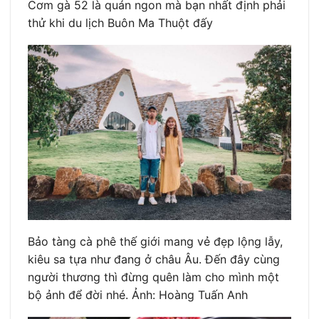
Cơm gà 52 là quán ngon mà bạn nhất định phải
thử khi du lịch Buôn Ma Thuột đấy
Bảo tàng cà phê thế giới mang vẻ đẹp lộng lẫy,
kiêu sa tựa như đang ở châu Âu. Đến đây cùng
người thương thì đừng quên làm cho mình một
bộ ảnh để đời nhé. Ảnh: Hoàng Tuấn Anh