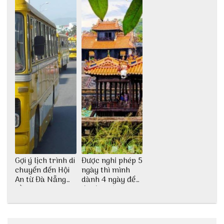
Gợi ý lịch trình di
Được nghỉ phép 5
chuyển đến Hội
ngày thì mình
An từ Đà Nẵng
dành 4 ngày để
bằng xe bus
đu đưa Lịch
trình Huế tự túc
4 ngày của 3vi.vn
thôi