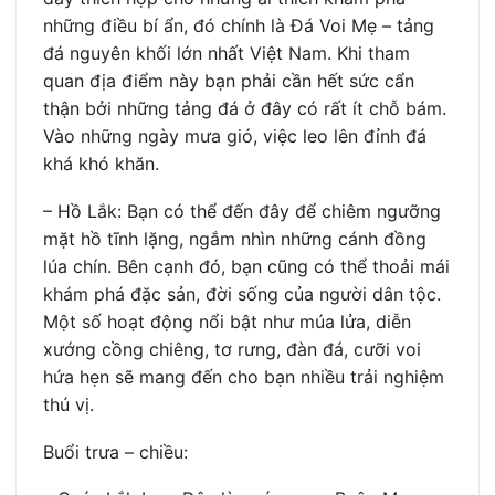
những điều bí ẩn, đó chính là Đá Voi Mẹ – tảng
đá nguyên khối lớn nhất Việt Nam. Khi tham
quan địa điểm này bạn phải cần hết sức cẩn
thận bởi những tảng đá ở đây có rất ít chỗ bám.
Vào những ngày mưa gió, việc leo lên đỉnh đá
khá khó khăn.
– Hồ Lắk: Bạn có thể đến đây để chiêm ngưỡng
mặt hồ tĩnh lặng, ngắm nhìn những cánh đồng
lúa chín. Bên cạnh đó, bạn cũng có thể thoải mái
khám phá đặc sản, đời sống của người dân tộc.
Một số hoạt động nổi bật như múa lửa, diễn
xướng cồng chiêng, tơ rưng, đàn đá, cưỡi voi
hứa hẹn sẽ mang đến cho bạn nhiều trải nghiệm
thú vị.
Buổi trưa – chiều: