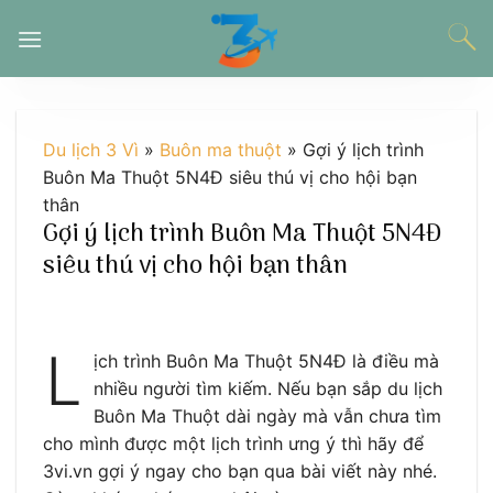
Chuyển
đến
nội
dung
Du lịch 3 Vì
»
Buôn ma thuột
»
Gợi ý lịch trình
Buôn Ma Thuột 5N4Đ siêu thú vị cho hội bạn
thân
Gợi ý lịch trình Buôn Ma Thuột 5N4Đ
siêu thú vị cho hội bạn thân
L
ịch trình Buôn Ma Thuột 5N4Đ là điều mà
nhiều người tìm kiếm. Nếu bạn sắp du lịch
Buôn Ma Thuột dài ngày mà vẫn chưa tìm
cho mình được một lịch trình ưng ý thì hãy để
3vi.vn gợi ý ngay cho bạn qua bài viết này nhé.