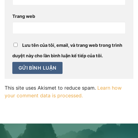
Trang web
Lưu tên của tôi, email, và trang web trong trình
duyệt này cho lần bình luận kế tiếp của tôi.
This site uses Akismet to reduce spam.
Learn how
your comment data is processed.