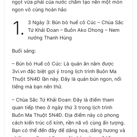
ngọt vừa phải của nước chấm tạo nên một món
ngon vô cùng hoàn hảo
1.
3 Ngày 3: Bún bò huế cô Cúc – Chùa Sắc
Tứ Khải Đoan – Buôn Ako Dhong – Nem
nướng Thanh Hùng
Buổi sáng:
– Bún bò Huế cô Cúc: Là quán ăn nằm được
3vi.vn đặc biệt gợi ý trong lịch trình Buôn Ma
Thuột 5N4Đ lần này. Đây là quán bún ngon, nổi
tiếng mà bạn nên thử.
– Chùa Sắc Tứ Khải Đoan: Đây là điểm tham
quan tiếp theo ở ngày thứ 3 trong lịch trình
Buôn Ma Thuột 5N4Đ. Địa điểm này có phong
cách kiến trúc cổ kính, nền nã vô cùng ấn tượng.
Bạn có thể đến đây để dâng hoa, dâng hương và