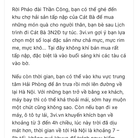
Rời Pháo đài Thần Công, bạn có thể ghé đến
khu chợ hải sản tấp nập của Cát Bà để mua
những món quà cho người thân, bạn bè sau Lịch
trình đi Cát Bà 3N2Đ tự túc. 3vi.vn gợi ý bạn lựa
chọn một số loại đặc sản như chả mực, mực rim
me, mực khô… Tại đây không khí bán mua rất
tấp nập, đặc biệt là vào buổi sáng khi các tàu cá
vào bờ.
Nếu còn thời gian, bạn có thể vào khu vực trung
tâm Hải Phòng để ăn trưa rồi mới lên đường về
lại Hà Nội. Với những bạn trở về bằng xe khách,
máy bay thì có thể khá thoải mái, sớm hay muộn
một chút cũng không sao. Còn nếu bạn đi xe
máy, ô tô tự lái, 3vi.vn khuyến khích bạn về
khoảng từ 3 đến 4h chiều, lúc này trời đã dịu
mát hơn, thời gian về tới Hà Nội là khoảng 7 –
8h tối, không quá khuya để tránh nguy hiểm.