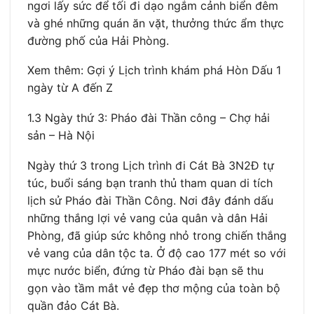
ngơi lấy sức để tối đi dạo ngắm cảnh biển đêm
và ghé những quán ăn vặt, thưởng thức ẩm thực
đường phố của Hải Phòng.
Xem thêm: Gợi ý Lịch trình khám phá Hòn Dấu 1
ngày từ A đến Z
1.3 Ngày thứ 3: Pháo đài Thần công – Chợ hải
sản – Hà Nội
Ngày thứ 3 trong Lịch trình đi Cát Bà 3N2Đ tự
túc, buổi sáng bạn tranh thủ tham quan di tích
lịch sử Pháo đài Thần Công. Nơi đây đánh dấu
những thắng lợi vẻ vang của quân và dân Hải
Phòng, đã giúp sức không nhỏ trong chiến thắng
vẻ vang của dân tộc ta. Ở độ cao 177 mét so với
mực nước biển, đứng từ Pháo đài bạn sẽ thu
gọn vào tầm mắt vẻ đẹp thơ mộng của toàn bộ
quần đảo Cát Bà.