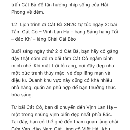
trấn Cát Bà để tận hưởng nhịp sống của Hải
Phòng về đêm.
1.2 Lịch trình đi Cát Bà 3N2Đ tự túc ngày 2: bãi
Tắm Cát Cò – Vịnh Lan Hạ – hang Sáng hang Tối
– đảo Khỉ – làng Chài Cái Bèo
Buổi sáng ngày thứ 2 ở Cát Bà, bạn hãy cố gắng
dậy thật sớm để ra bãi tắm Cát Cò ngắm bình
minh nhé. Khi mặt trời ló rạng, nơi đây đẹp như
một bức tranh thủy mặc, vẻ đẹp lãng mạn và
diệu kì. Quanh khu vực này cũng có khá nhiều
nhà hàng, quán ăn phù hợp để bạn thưởng thức
bữa sáng.
Từ bãi Cát Cò, bạn di chuyển đến Vịnh Lan Hạ –
một trong những vịnh biển đẹp nhất phía Bắc.
Tại đây, bạn có thể ghé đến tham quan làng chài
Cửa Vạn, đảo Nam Cát, làng cổ Việt Hải, khu