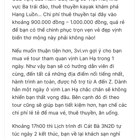
vực Ba trái đào, thuê thuyền kayak khám phá
Hang Luồn… Chi phí thuê thuyền tại đây vào
khoảng 900.000 đồng – 1.000.000 đồng, quá rẻ
để bạn có thể chinh phục trọn vẹn vẻ đẹp vịnh
biển thơ mộng này phải không nào!
Nếu muốn thuận tiện hơn, 3vi.vn gợi ý cho bạn
mua vé tour tham quan vịnh Lan Hạ trong 1
ngày. Như vậy bạn sẽ có hướng dẫn viên đi
cùng, đến tất cả những địa điểm nổi tiếng nhất,
hành trình an toàn, được hỗ trợ từ A đến Z. Dành
hẳn một ngày ở vịnh Lan Hạ chắc chắn sẽ không
khiến bạn thất vọng đâu. Bên cạnh đó đi theo
tour cũng sẽ giúp bạn tiết kiệm hơn, hạn chế các
chi phí lẻ tẻ để mua vé, thuê thuyền, ăn uống.
Khoảng 17h00 thì Lịch trình đi Cát Bà 3N2Đ tự
túc ngày 2 kết thúc, bạn về lại khách sạn nghỉ