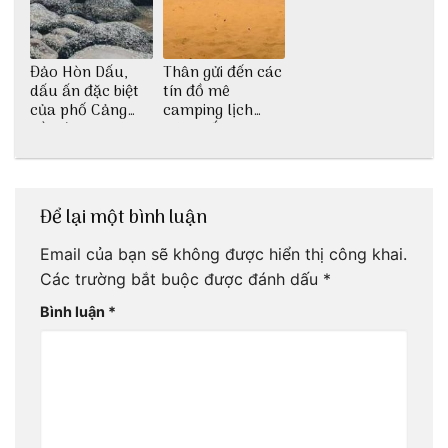
Đảo Hòn Dấu,
Thân gửi đến các
dấu ấn đặc biệt
tín đồ mê
của phố Cảng
camping lịch
cần được khám
trình cắm trại
phá
Huế tự túc 2N1Đ
chi tiết nhất
Để lại một bình luận
Email của bạn sẽ không được hiển thị công khai.
Các trường bắt buộc được đánh dấu
*
Bình luận
*