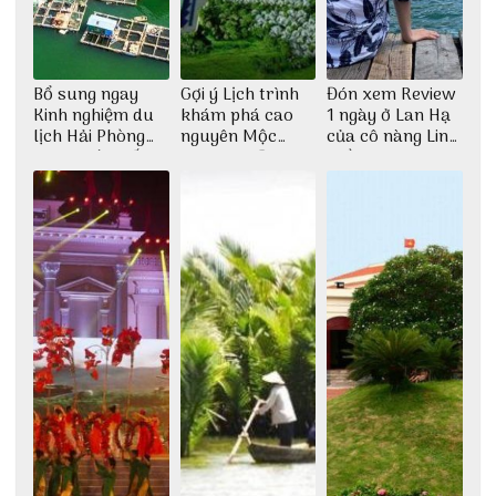
Bổ sung ngay
Gợi ý Lịch trình
Đón xem Review
Kinh nghiệm du
khám phá cao
1 ngày ở Lan Hạ
lịch Hải Phòng
nguyên Mộc
của cô nàng Linh
2022 mới nhất
Châu 2N1Đ cực
Trần
chi tiết