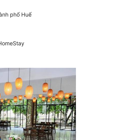
?
hành phố Huế
 HomeStay