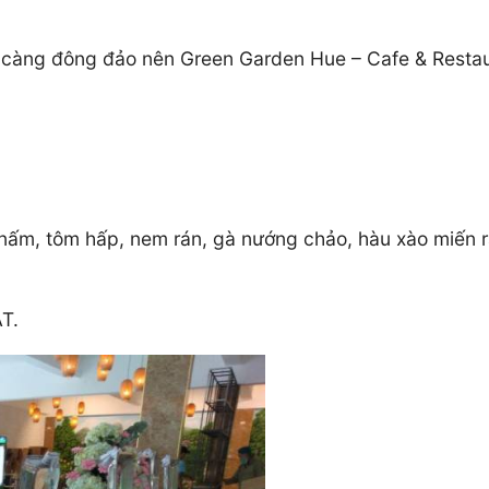
y càng đông đảo nên Green Garden Hue – Cafe & Resta
ấm, tôm hấp, nem rán, gà nướng chảo, hàu xào miến ra
T.