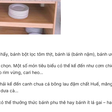
ấy, bánh bột lọc tôm thịt, bánh lá (bánh nậm), bánh ư
 chọn. Một số món tiêu biểu có thể kể đến như cơm chi
o rim vừng, cari heo…
phải kể đến canh chua cá bông lau đậm chất Huế, măng
d dưa cà…
có thể thưởng thức bánh phu thê hay bánh ít lá gai – h