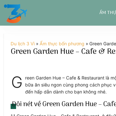
Chuyển
đến
ẨM TH
nội
dung
Du lịch 3 Vì
»
Ẩm thực bốn phương
»
Green Garden
Green Garden Hue – Cafe & Res
G
reen Garden Hue – Cafe & Restaurant là m
bữa ăn siêu ngon cùng phong cách phục v
đến hấp dẫn dành cho bạn không nhé.
Đôi nét về Green Garden Hue – Caf