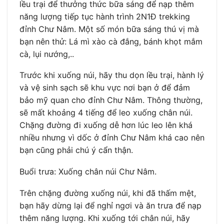
lều trại để thưởng thức bữa sáng để nạp thêm
năng lượng tiếp tục hành trình 2N1Đ trekking
đỉnh Chư Nâm. Một số món bữa sáng thú vị mà
bạn nên thử: Lá mì xào cà đắng, bánh khọt mắm
cà, lụi nướng,..
Trước khi xuống núi, hãy thu dọn lều trại, hành lý
và vệ sinh sạch sẽ khu vực nơi bạn ở để đảm
bảo mỹ quan cho đỉnh Chư Nâm. Thông thường,
sẽ mất khoảng 4 tiếng để leo xuống chân núi.
Chặng đường đi xuống dễ hơn lúc leo lên khá
nhiều nhưng vì dốc ở đỉnh Chư Nâm khá cao nên
bạn cũng phải chú ý cẩn thận.
Buổi trưa: Xuống chân núi Chư Nâm.
Trên chặng đường xuống núi, khi đã thấm mệt,
bạn hãy dừng lại để nghỉ ngơi và ăn trưa để nạp
thêm năng lượng. Khi xuống tới chân núi, hãy