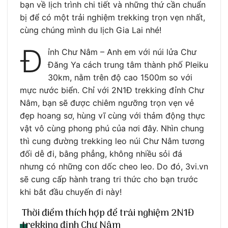
bạn về lịch trình chi tiết và những thứ cần chuẩn
bị để có một trải nghiệm trekking trọn vẹn nhất,
cùng chúng mình du lịch Gia Lai nhé!
Đ
ỉnh Chư Nâm – Anh em với núi lửa Chư
Đăng Ya cách trung tâm thành phố Pleiku
30km, nằm trên độ cao 1500m so với
mực nước biển. Chỉ với 2N1Đ trekking đỉnh Chư
Nâm, bạn sẽ được chiêm ngưỡng trọn vẹn vẻ
đẹp hoang sơ, hùng vĩ cùng với thảm động thực
vật vô cùng phong phú của nơi đây. Nhìn chung
thì cung đường trekking leo núi Chư Nâm tương
đối dễ đi, bằng phẳng, không nhiều sỏi đá
nhưng có những con dốc cheo leo. Do đó, 3vi.vn
sẽ cung cấp hành trang tri thức cho bạn trước
khi bắt đầu chuyến đi này!
Thời điểm thích hợp để trải nghiệm 2N1Đ
trekking đỉnh Chư Nâm