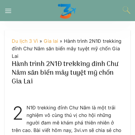
Chuyển
đến
nội
dung
Du lịch 3 Vì
»
Gia lai
»
Hành trình 2N1Đ trekking
đỉnh Chư Nâm săn biển mây tuyệt mỹ chốn Gia
Lai
Hành trình 2N1Đ trekking đỉnh Chư
Nâm săn biển mây tuyệt mỹ chốn
Gia Lai
2
N1Đ trekking đỉnh Chư Nâm là một trải
nghiệm vô cùng thú vị cho hội những
người đam mê khám phá thiên nhiên ở
trên cao. Bài viết hôm nay, 3vi.vn sẽ chia sẻ cho