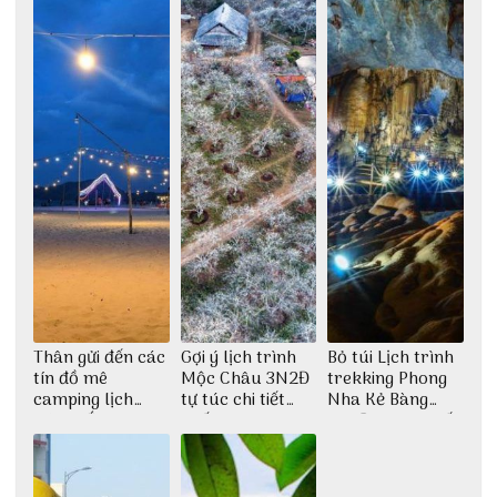
Thân gửi đến các
Gợi ý lịch trình
Bỏ túi Lịch trình
tín đồ mê
Mộc Châu 3N2Đ
trekking Phong
camping lịch
tự túc chi tiết
Nha Kẻ Bàng
trình cắm trại
nhất
3N2Đ cực chi tiết
Huế tự túc 2N1Đ
từ 3vi.vn
chi tiết nhất