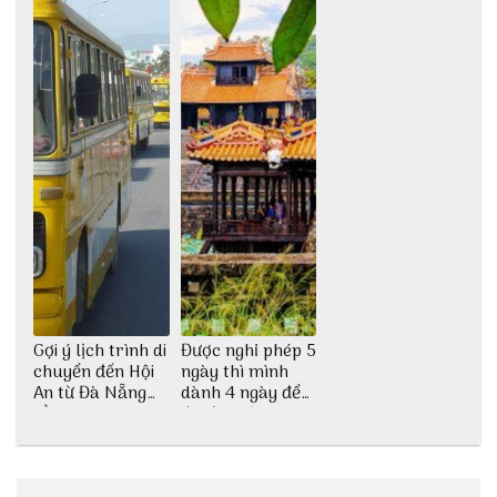
Gợi ý lịch trình di
Được nghỉ phép 5
chuyển đến Hội
ngày thì mình
An từ Đà Nẵng
dành 4 ngày để
bằng xe bus
đu đưa Lịch
trình Huế tự túc
4 ngày của 3vi.vn
thôi