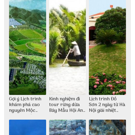
Gợi ý Lịch trình
Kinh nghiệm đi
Lịch trình Đồ
khám phá cao
tour rừng dừa
Sơn 2 ngày từ Hà
nguyên Mộc
Bảy Mẫu Hội An
Nội giải nhiệt
Châu 2N1Đ cực
1 ngày
ngày hè
chi tiết