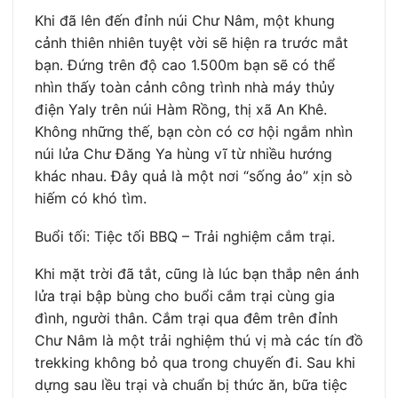
Khi đã lên đến đỉnh núi Chư Nâm, một khung
cảnh thiên nhiên tuyệt vời sẽ hiện ra trước mắt
bạn. Đứng trên độ cao 1.500m bạn sẽ có thể
nhìn thấy toàn cảnh công trình nhà máy thủy
điện Yaly trên núi Hàm Rồng, thị xã An Khê.
Không những thế, bạn còn có cơ hội ngắm nhìn
núi lửa Chư Đăng Ya hùng vĩ từ nhiều hướng
khác nhau. Đây quả là một nơi “sống ảo” xịn sò
hiếm có khó tìm.
Buổi tối: Tiệc tối BBQ – Trải nghiệm cắm trại.
Khi mặt trời đã tắt, cũng là lúc bạn thắp nên ánh
lửa trại bập bùng cho buổi cắm trại cùng gia
đình, người thân. Cắm trại qua đêm trên đỉnh
Chư Nâm là một trải nghiệm thú vị mà các tín đồ
trekking không bỏ qua trong chuyến đi. Sau khi
dựng sau lều trại và chuẩn bị thức ăn, bữa tiệc