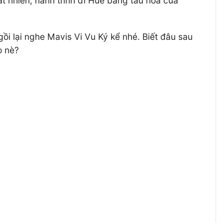
t nhiên, hành trình đi Huế bằng tàu hỏa của
ồi lại nghe Mavis Vi Vu Ký kể nhé. Biết đâu sau
o nè?