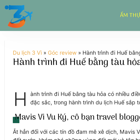
Chuyển
đến
ẨM TH
nội
dung
Du lịch 3 Vì
»
Góc review
»
Hành trình đi Huế bằn
Hành trình đi Huế bằng tàu hỏ
H
ành trình đi Huế bằng tàu hỏa có nhiều đi
đặc sắc, trong hành trình du lịch Huế sắp 
Mavis Vi Vu Ký, cô bạn travel blog
Ắt hẳn đối với các tín đồ đam mê xê dịch, Mavis V