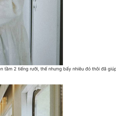
ẹn tầm 2 tiếng rưỡi, thế nhưng bấy nhiêu đó thôi đã gi