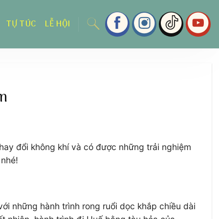
TỰ TÚC
LỄ HỘI
ạn
thay đổi không khí và có được những trải nghiệm
 nhé!
với những hành trình rong ruổi dọc khắp chiều dài