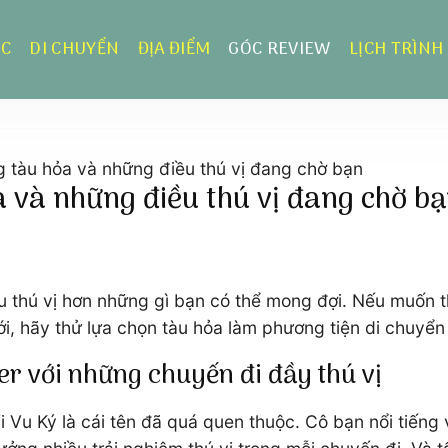
ỰC
DI CHUYỂN
ĐỊA ĐIỂM
GÓC REVIEW
LỊCH TRÌNH
g tàu hỏa và những điều thú vị đang chờ bạn
a và những điều thú vị đang chờ b
ều thú vị hơn những gì bạn có thể mong đợi. Nếu muốn 
tới, hãy thử lựa chọn tàu hỏa làm phương tiện di chuyển
ger với những chuyến đi đầy thú vị
i Vu Ký là cái tên đã quá quen thuộc. Cô bạn nổi tiếng 