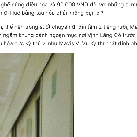
hế cứng điều hòa và 90.000 VND đối với những ai mu
nh đi Huế bằng tàu hỏa phải không bạn ơi?
, thế nên trong suốt chuyến đi dài tầm 2 tiếng rưỡi, M
 ngắm khung cảnh ngoạn mục nơi Vịnh Lăng Cô trước k
ỏa cực kỳ thú vị như Mavis Vi Vu Ký thì nhất định phải