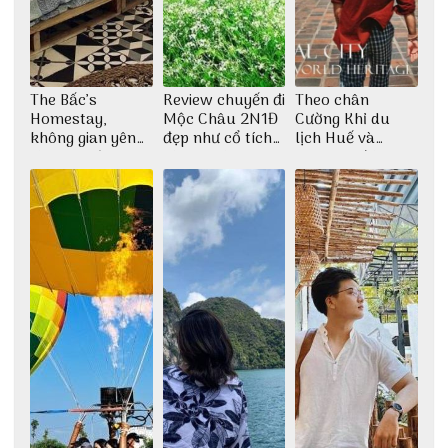
The Bấc’s
Review chuyến đi
Theo chân
Homestay,
Mộc Châu 2N1Đ
Cường Khỉ du
không gian yên
đẹp như cổ tích
lịch Huế và
bình tại Hòn Sơn
cùng nhóm bạn
check-in đúng
Thu Hà
những góc chụp
đẹp