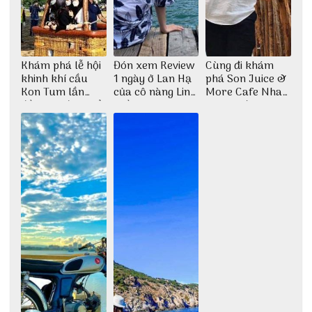
Khám phá lễ hội
Đón xem Review
Cùng đi khám
khinh khí cầu
1 ngày ở Lan Hạ
phá Son Juice &
Kon Tum lần
của cô nàng Linh
More Cafe Nha
đầu tiên được tổ
Trần
Trang với anh
chức
chàng Lộc Vũ