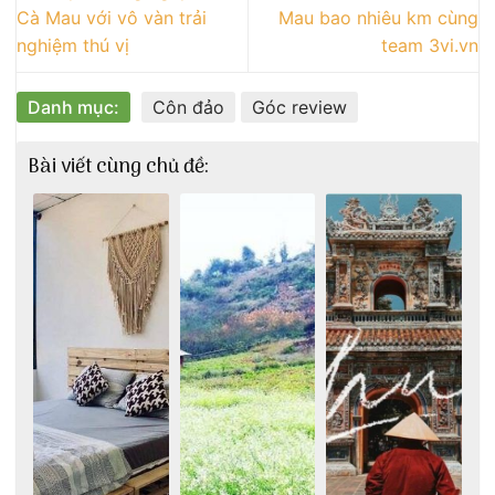
Cà Mau với vô vàn trải
Mau bao nhiêu km cùng
nghiệm thú vị
team 3vi.vn
Danh mục:
Côn đảo
Góc review
Bài viết cùng chủ đề: