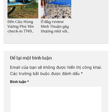
Đến Cầu Hùng
Ở đây review
Vương Phú Yên
Ninh Thuận gây
check-in 7749
thương nhớ với
tấm sống ảo
nét đẹp thiên
nhiên tuyệt sắc
Để lại một bình luận
Email của bạn sẽ không được hiển thị công khai.
Các trường bắt buộc được đánh dấu
*
Bình luận
*