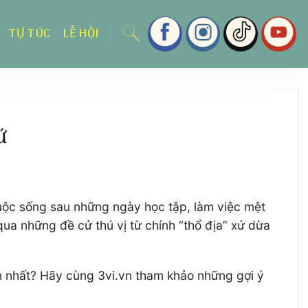
TỰ TÚC
LỄ HỘI
ứ
cuộc sống sau những ngày học tập, làm việc mệt
ua những đề cử thú vị từ chính “thổ địa” xứ dừa
ẹn nhất? Hãy cùng 3vi.vn tham khảo những gợi ý