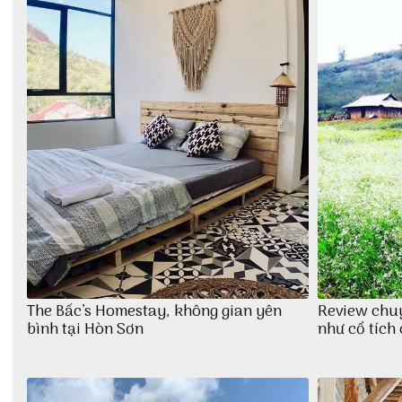
The Bấc’s Homestay, không gian yên
Review chu
bình tại Hòn Sơn
như cổ tích