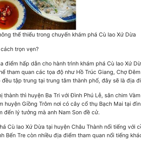
hông thế thiếu trong chuyến khám phá Cù lao Xứ Dừa
 cách trọn vẹn?
 địa điểm hấp dẫn cho hành trình khám phá Cù lao Xứ 
hể tham quan các tọa độ như Hồ Trúc Giang, Chợ Đêm 
đều tập trung tại trung tâm thành phố, đây sẽ là địa 
hị thành thì huyện Ba Tri với Đình Phú Lễ, sân chim Và
hăm huyện Giồng Trôm nơi có cây cổ thụ Bạch Mai tại đ
m đến lý tưởng mà anh Nam Son đề cử.
há Cù lao Xứ Dừa tại huyện Châu Thành nổi tiếng với 
tỉnh Bến Tre còn nhiều địa điểm tham quan nổi tiếng kh