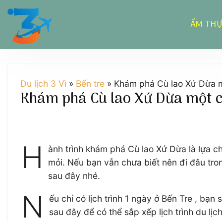
Chuyển
đến
ẨM TH
nội
dung
Du lịch 3 Vì
»
Bến tre
»
Khám phá Cù lao Xứ Dừa m
Khám phá Cù lao Xứ Dừa một c
H
ành trình khám phá Cù lao Xứ Dừa là lựa c
mỏi. Nếu bạn vẫn chưa biết nên đi đâu tro
sau đây nhé.
N
ếu chỉ có lịch trình 1 ngày ở Bến Tre , b
sau đây để có thể sắp xếp lịch trình du lị