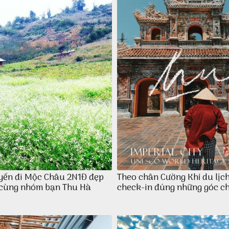
yến đi Mộc Châu 2N1Đ đẹp
Theo chân Cường Khỉ du lịc
 cùng nhóm bạn Thu Hà
check-in đúng những góc c