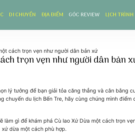
ỰC
DI CHUYỂN
ĐỊA ĐIỂM
GÓC REVIEW
LỊCH TRÌNH
ột cách trọn vẹn như người dân bản xứ
ách trọn vẹn như người dân bản x
họn lý tưởng để bạn giải tỏa căng thẳng và cân bằng 
ng chuyến du lịch Bến Tre, hãy cùng chúng mình điểm q
ạn sẽ làm gì để khám phá Cù lao Xứ Dừa một cách trọn v
ch xứ dừa một cách phù hợp.