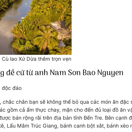
há Cù lao Xứ Dừa thêm trọn vẹn
g đề cử từ anh Nam Son Bao Nguyen
c độc đáo
 chắc chắn bạn sẽ không thể bỏ qua các món ăn đặc sả
c gồm cả ẩm thực chay, mặn cho đến đủ loại đồ ăn vặt
ược bán rộng rãi trên địa bàn tỉnh Bến Tre. Bên cạnh đ
patê, Lẩu Mắm Trúc Giang, bánh canh bột xắt, bánh xèo