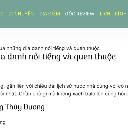
ỰC
DI CHUYỂN
ĐỊA ĐIỂM
GÓC REVIEW
LỊCH TRÌNH
a những địa danh nổi tiếng và quen thuộc
 danh nổi tiếng và quen thuộc
g, gắn liền với chiều dài lịch sử nước nhà cùng với c
 nhất. Chần chờ gì mà không xách balo lên cùng hội b
ng Thùy Dương
ơng