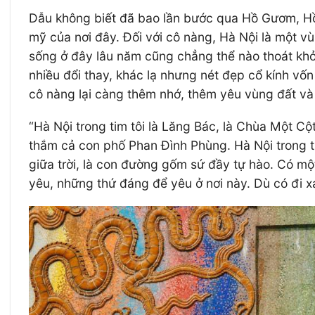
Dẫu không biết đã bao lần bước qua Hồ Gươm, Hồ
mỹ của nơi đây. Đối với cô nàng, Hà Nội là một v
sống ở đây lâu năm cũng chẳng thể nào thoát khỏi
nhiều đổi thay, khác lạ nhưng nét đẹp cổ kính v
cô nàng lại càng thêm nhớ, thêm yêu vùng đất và
“Hà Nội trong tim tôi là Lăng Bác, là Chùa Một C
thắm cả con phố Phan Đình Phùng. Hà Nội trong t
giữa trời, là con đường gốm sứ đầy tự hào. Có mộ
yêu, những thứ đáng để yêu ở nơi này. Dù có đi x