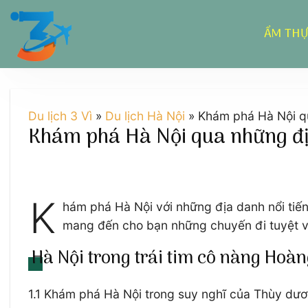
Chuyển
đến
ẨM TH
nội
dung
Du lịch 3 Vì
»
Du lịch Hà Nội
»
Khám phá Hà Nội qu
Khám phá Hà Nội qua những địa
K
hám phá Hà Nội với những địa danh nổi tiến
mang đến cho bạn những chuyến đi tuyệt vời
Hà Nội trong trái tim cô nàng Hoà
1.1 Khám phá Hà Nội trong suy nghĩ của Thùy dư