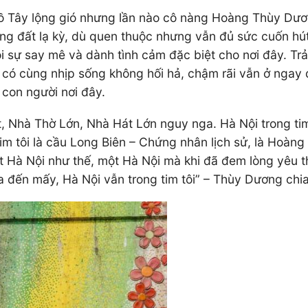
 Tây lộng gió nhưng lần nào cô nàng Hoàng Thùy Dươn
ùng đất lạ kỳ, dù quen thuộc nhưng vẫn đủ sức cuốn hú
 sự say mê và dành tình cảm đặc biệt cho nơi đây. Trả
ốn có cùng nhịp sống không hối hả, chậm rãi vẫn ở nga
 con người nơi đây.
ột, Nhà Thờ Lớn, Nhà Hát Lớn nguy nga. Hà Nội trong ti
im tôi là cầu Long Biên – Chứng nhân lịch sử, là Hoàn
t Hà Nội như thế, một Hà Nội mà khi đã đem lòng yêu t
a đến mấy, Hà Nội vẫn trong tim tôi” – Thùy Dương chia