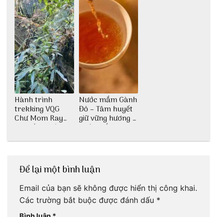
Hành trình
Nước mắm Gành
trekking VQG
Đỏ – Tâm huyết
Chư Mom Ray
giữ vững hương vị
tìm về núi rừng
nước mắm sau
đại ngàn
bao đời
Để lại một bình luận
Email của bạn sẽ không được hiển thị công khai.
Các trường bắt buộc được đánh dấu
*
Bình luận
*