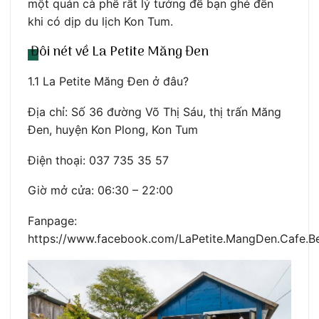
một quán cà phê rất lý tưởng để bạn ghé đến
khi có dịp du lịch Kon Tum.
Đôi nét về La Petite Măng Đen
1.1 La Petite Măng Đen ở đâu?
Địa chỉ: Số 36 đường Võ Thị Sáu, thị trấn Măng
Đen, huyện Kon Plong, Kon Tum
Điện thoại: 037 735 35 57
Giờ mở cửa: 06:30 – 22:00
Fanpage:
https://www.facebook.com/LaPetite.MangDen.Cafe.B