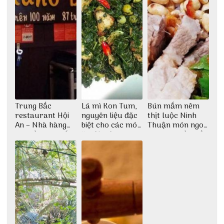
Trung Bắc
Lá mì Kon Tum,
Bún mắm nêm
restaurant Hội
nguyên liệu đặc
thịt luộc Ninh
An – Nhà hàng
biệt cho các món
Thuận món ngon
cao lầu có thiết
ăn độc đáo
dân dã miền biển
kế vô cùng ấn
tượng giữa lòng
phố Hội