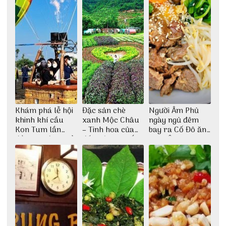
Khám phá lễ hội
Đặc sản chè
Người Âm Phủ
khinh khí cầu
xanh Mộc Châu
ngày ngủ đêm
Kon Tum lần
– Tinh hoa của
bay ra Cố Đô ăn
đầu tiên được tổ
đất trời Tây Bắc
Cơm Âm Phủ
chức
Huế