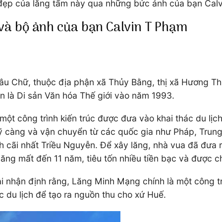
 đẹp của lăng tẩm này qua những bức ảnh của bạn Cal
h và bộ ảnh của bạn Calvin T Phạm
hâu Chữ, thuộc địa phận xã Thủy Bằng, thị xã Hương Th
n là Di sản Văn hóa Thế giới vào năm 1993.
ột công trình kiến trúc được đưa vào khai thác du lịc
kỹ càng và vận chuyển từ các quốc gia như Pháp, Trung
h cãi nhất Triều Nguyễn. Để xây lăng, nhà vua đã đưa ra
lăng mất đến 11 năm, tiêu tốn nhiều tiền bạc và được c
ải nhận định rằng, Lăng Minh Mạng chính là một công trìn
c du lịch để tạo ra nguồn thu cho xứ Huế.