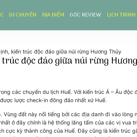
ỰC
DI CHUYỂN
ĐỊA ĐIỂM
GÓC REVIEW
LỊCH TRÌNH
nh, kiến trúc độc đáo giữa núi rừng Hương Thủy
 trúc độc đáo giữa núi rừng Hươn
rong các chuyến du lịch Huế. Với kiến trúc Á – Âu độc
 được lược check-in đông đảo nhất xứ Huế.
. Vùng đất này nổi tiếng bởi các địa danh đi vào lòng
nhất ở đây chính là hệ thống lăng tẩm của các vị vua t
ch cực kỳ thành công của Huế. Đây cũng là kiến trúc g