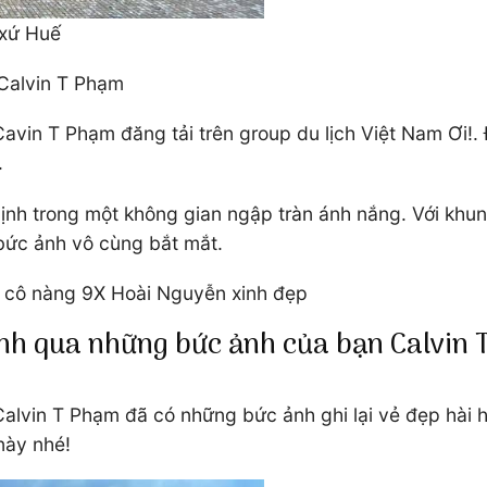
 xứ Huế
 Calvin T Phạm
vin T Phạm đăng tải trên group du lịch Việt Nam Ơi!. 
.
Định trong một không gian ngập tràn ánh nắng. Với khu
t bức ảnh vô cùng bắt mắt.
g cô nàng 9X Hoài Nguyễn xinh đẹp
nh qua những bức ảnh của bạn Calvin
alvin T Phạm đã có những bức ảnh ghi lại vẻ đẹp hài h
này nhé!