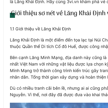
là Lăng Khải Định. Hãy cùng 3vi.vn khám phá vẻ
Giới thiệu sơ nét về Lăng Khải Địn
1.1 Giới thiệu về Lăng Khải Định
Lăng Khải Định là một điểm đến tọa lạc tại Núi C
thuộc Quần thể Di tích Cố đô Huế, được công nhậ
Bên cạnh Lăng Minh Mạng, địa danh này cũng là m
nhất Việt Nam với những vật liệu được lựa chọn 
Minh Mạng trở thành công trình kiến trúc gây tran
nhân dân. Tổng thời gian xây dựng và hoàn thiện 
Dù có nhiều tranh cãi bên lề, nhưng ai ai cũng ph
Nguyễn. Vì thế, nơi đây đã được đưa vào khai thá