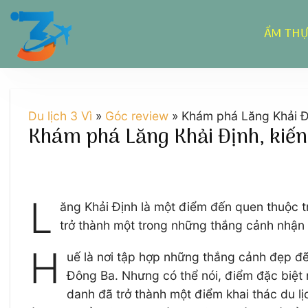
Chuyển
đến
ẨM TH
nội
dung
Du lịch 3 Vì
»
Góc review
»
Khám phá Lăng Khải Đị
Khám phá Lăng Khải Định, kiến
L
ăng Khải Định là một điểm đến quen thuộc t
trở thành một trong những thắng cảnh nhận
H
uế là nơi tập hợp những thắng cảnh đẹp đẽ
Đông Ba. Nhưng có thể nói, điểm đặc biệt 
danh đã trở thành một điểm khai thác du lị