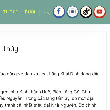
TỰ TÚC
LỄ HỘI
g Thủy
 đáo cùng vẻ đẹp xa hoa, Lăng Khải Định đang dần
 người như Kinh thành Huế, Biển Lăng Cô, Chợ
riều Nguyễn. Trong các lăng tẩm ấy, có một địa
ây tranh cãi nhất triều đại Nhà Nguyễn. Đó chính