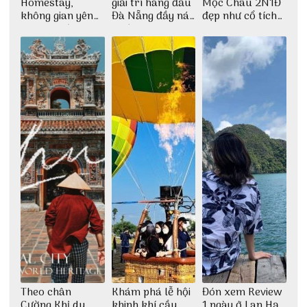
Homestay,
giải trí hàng đầu
Mộc Châu 2N1Đ
không gian yên
Đà Nẵng đầy náo
đẹp như cổ tích
bình tại Hòn Sơn
nhiệt
cùng nhóm bạn
Thu Hà
Theo chân
Khám phá lễ hội
Đón xem Review
Cường Khỉ du
khinh khí cầu
1 ngày ở Lan Hạ