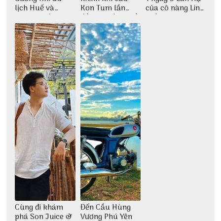
lịch Huế và
Kon Tum lần
của cô nàng Linh
check-in đúng
đầu tiên được tổ
Trần
những góc chụp
chức
đẹp
Cùng đi khám
Đến Cầu Hùng
phá Son Juice &
Vương Phú Yên