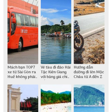
Mách bạn TOP7
Vé tàu đi đảo Hải
Hướng dẫn
xe từ Sài Gòn ra
Tặc Kiên Giang
đường đi lên Mộc
Huế không phải
với bảng giá chi
Châu từ A đến Z
ai cũng biết
tiết