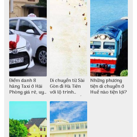
Điểm danh 8
Di chuyển từ Sài
Những phương
hãng Taxi ở Hải
Gòn đi Hà Tiên
tiện di chuyển ở
Phòng giá rẻ, uy
với lộ trình
Huế nào tiện lợi?
tín
thuận tiện nhất