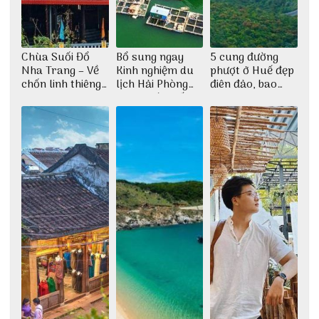
Chùa Suối Đổ
Bổ sung ngay
5 cung đường
Nha Trang – Về
Kinh nghiệm du
phượt ở Huế đẹp
chốn linh thiêng
lịch Hải Phòng
điên đảo, bao
giữa không gian
2022 mới nhất
phê cho dân xê
thiền định
dịch