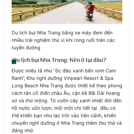
Du lịch bụi Nha Trang bằng xe máy đem đến
nhiều trải nghiệm thú vị khi rong ruổi trên các
tuyến đường
Du lịch bụi Nha Trang: Nên ở tại đâu?
Được miêu tả như “ốc đảo xanh bên vịnh Cam
Ranh”, Khu nghỉ dưỡng Vinpearl Resort & Spa
Long Beach Nha Trang được thiết kế theo phong
cách tân cổ điển châu Âu, cận kề Bãi Dài hoang
sơ và thơ mộng. Từ vườn cây xanh nhiệt đới đến
hồ nước uốn lượn, mỗi một chi tiết tại đều có
thể khiến bạn như lạc trôi vào tiên cảnh, khiến
chuyến nghỉ dưỡng ở Nha Trang thêm thư thả và
đáng nhớ.