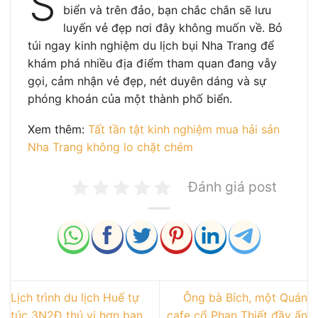
S
biển và trên đảo, bạn chắc chắn sẽ lưu
luyến vẻ đẹp nơi đây không muốn về. Bỏ
túi ngay kinh nghiệm du lịch bụi Nha Trang để
khám phá nhiều địa điểm tham quan đang vẫy
gọi, cảm nhận vẻ đẹp, nét duyên dáng và sự
phóng khoán của một thành phố biển.
Xem thêm:
Tất tần tật kinh nghiệm mua hải sản
Nha Trang không lo chặt chém
Đánh giá post
Lịch trình du lịch Huế tự
Ông bà Bích, một Quán
túc 3N2Đ thú vị hơn bạn
cafe cổ Phan Thiết đầy ấn