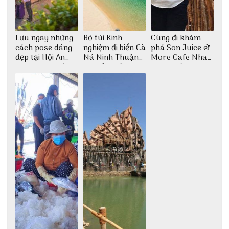
Lưu ngay những
Bỏ túi Kinh
Cùng đi khám
cách pose dáng
nghiệm đi biển Cà
phá Son Juice &
đẹp tại Hội An
Ná Ninh Thuận
More Cafe Nha
cho dân nghiện
chi tiết nhất
Trang với anh
sống ảo
chàng Lộc Vũ