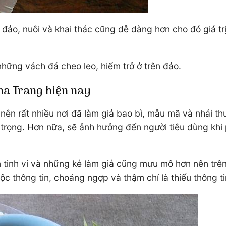
đảo, nuôi và khai thác cũng dễ dàng hơn cho đó giá tr
hững vách đá cheo leo, hiểm trở ở trên đảo.
ha Trang hiện nay
o nên rất nhiều nơi đã làm giả bao bì, mẫu mã và nhái t
trọng. Hơn nữa, sẽ ảnh hưởng đến người tiêu dùng khi 
 tinh vi và những kẻ làm giả cũng mưu mô hơn nên trên
c thông tin, choáng ngợp và thậm chí là thiếu thông t