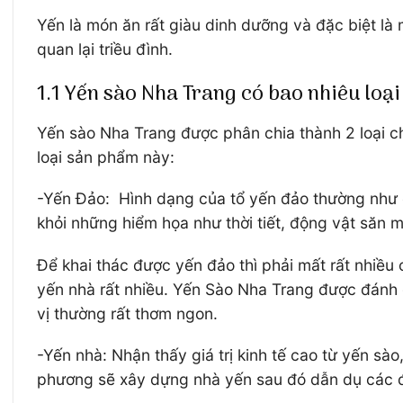
Yến là món ăn rất giàu dinh dưỡng và đặc biệt là
quan lại triều đình.
1.1 Yến sào Nha Trang có bao nhiêu loại
Yến sào Nha Trang được phân chia thành 2 loại ch
loại sản phẩm này:
-Yến Đảo: Hình dạng của tổ yến đảo thường như c
khỏi những hiểm họa như thời tiết, động vật săn 
Để khai thác được yến đảo thì phải mất rất nhiều
yến nhà rất nhiều. Yến Sào Nha Trang được đánh 
vị thường rất thơm ngon.
-Yến nhà: Nhận thấy giá trị kinh tế cao từ yến sà
phương sẽ xây dựng nhà yến sau đó dẫn dụ các đ