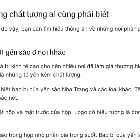
 chất lượng ai cũng phải biết
o, do vậy, bạn cần tìm hiểu thông tin về những nơi phân 
ới yến sào ở nơi khác
trị kinh tế cao cho nên nhiều nơi đã làm giả thương hiệ
là những tổ yến kém chất lượng.
n biệt bao bì của yến sào Nha Trang và các loại khác. 
sắc nét.
mặt hộp và mặt trước của hộp. Logo có biểu tượng là c
o trong hộp nhờ phần bìa trong suốt. Bao bì của yến s