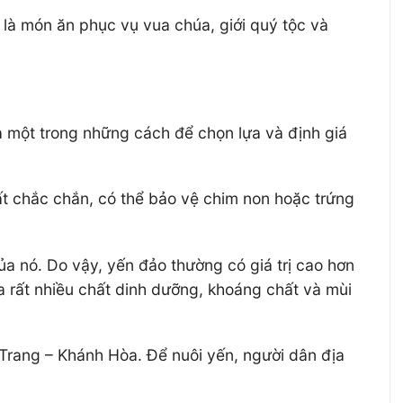
 là món ăn phục vụ vua chúa, giới quý tộc và
à một trong những cách để chọn lựa và định giá
ất chắc chắn, có thể bảo vệ chim non hoặc trứng
ủa nó. Do vậy, yến đảo thường có giá trị cao hơn
a rất nhiều chất dinh dưỡng, khoáng chất và mùi
a Trang – Khánh Hòa. Để nuôi yến, người dân địa