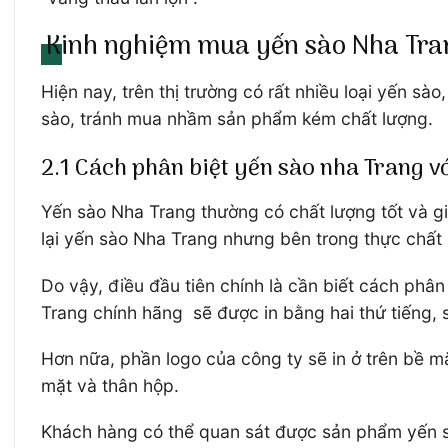
Kinh nghiệm mua yến sào Nha Trang
Hiện nay, trên thị trường có rất nhiều loại yến sà
sào, tránh mua nhầm sản phẩm kém chất lượng.
2.1 Cách phân biệt yến sào nha Trang v
Yến sào Nha Trang thường có chất lượng tốt và giá 
lại yến sào Nha Trang nhưng bên trong thực chất 
Do vậy, điều đầu tiên chính là cần biết cách phâ
Trang chính hãng sẽ được in bằng hai thứ tiếng, 
Hơn nữa, phần logo của công ty sẽ in ở trên bề 
mặt và thân hộp.
Khách hàng có thể quan sát được sản phẩm yến sà