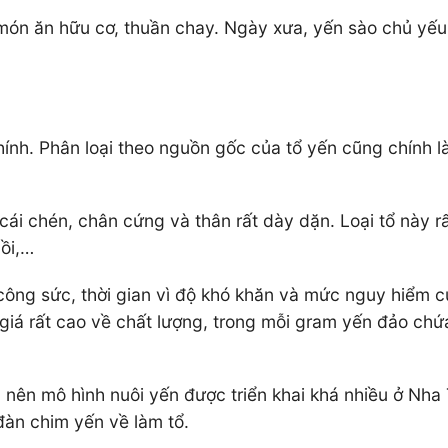
 món ăn hữu cơ, thuần chay. Ngày xưa, yến sào chủ yếu
ính. Phân loại theo nguồn gốc của tổ yến cũng chính l
ái chén, chân cứng và thân rất dày dặn. Loại tổ này r
mồi,…
 công sức, thời gian vì độ khó khăn và mức nguy hiểm c
giá rất cao về chất lượng, trong mỗi gram yến đảo chứ
o, nên mô hình nuôi yến được triển khai khá nhiều ở Nh
àn chim yến về làm tổ.