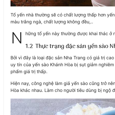
Tổ yến nhà thường sẽ có chất lượng thấp hơn yến 
màu trắng ngà, chất lượng không đều,..
N
hững tổ yến này thường được khai thác ở n
1.2 Thực trạng đặc sản yến sào N
Bởi vì đây là loại đặc sản Nha Trang có giá trị ca
uy tín của yến sào Khánh Hòa bị sụt giảm nghiêm 
phẩm giá trị thấp.
Hiện nay, công nghệ làm giả yến sào cũng trở nên
Hòa khác nhau. Làm cho người tiêu dùng bị ngộ độ