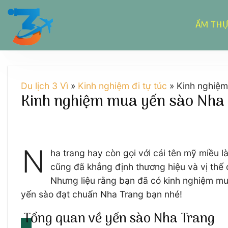
Chuyển
đến
ẨM TH
nội
dung
Du lịch 3 Vì
»
Kinh nghiệm đi tự túc
»
Kinh nghiệm
Kinh nghiệm mua yến sào Nha 
N
ha trang hay còn gọi với cái tên mỹ miều l
cũng đã khẳng định thương hiệu và vị thế 
Nhưng liệu rằng bạn đã có kinh nghiệm mua
yến sào đạt chuẩn Nha Trang bạn nhé!
Tổng quan về yến sào Nha Trang