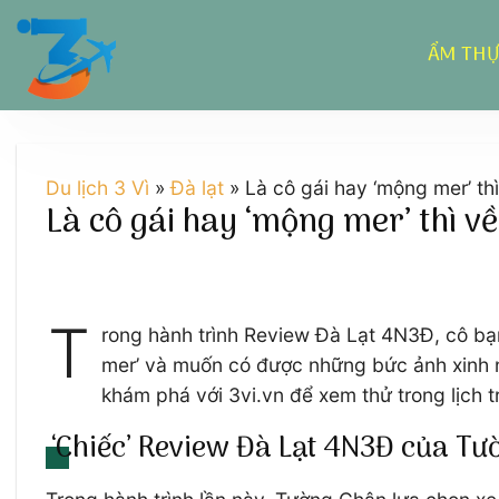
Chuyển
đến
ẨM TH
nội
dung
Du lịch 3 Vì
»
Đà lạt
»
Là cô gái hay ‘mộng mer’ t
Là cô gái hay ‘mộng mer’ thì 
T
rong hành trình Review Đà Lạt 4N3Đ, cô bạn
mer’ và muốn có được những bức ảnh xinh nh
khám phá với 3vi.vn để xem thử trong lịch tr
‘Chiếc’ Review Đà Lạt 4N3Đ của Tư