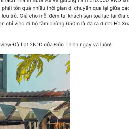
e khách Thành Bưởi với vé giường nằm 210.000 VNĐ làm
hải tốn quá nhiều thời gian di chuyển qua lại giữa cá
lưu trú. Giá cho mỗi đêm tại khách sạn tọa lạc tại đị
ạn chỉ việc đi bộ tầm chừng 650m là đã ra được Hồ X
eview Đà Lạt 2N1Đ của Đức Thiện ngay và luôn!