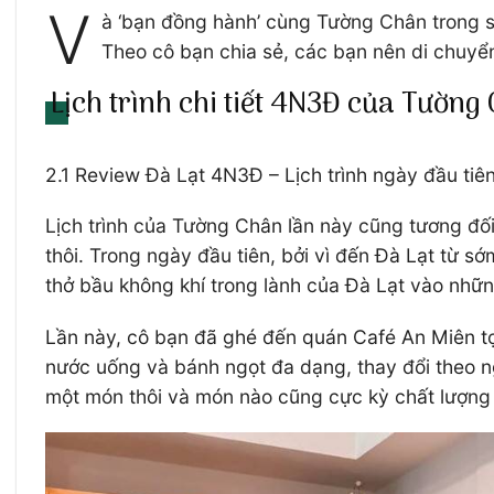
V
à ‘bạn đồng hành’ cùng Tường Chân trong su
Theo cô bạn chia sẻ, các bạn nên di chuyển 
Lịch trình chi tiết 4N3Đ của Tường 
2.1 Review Đà Lạt 4N3Đ – Lịch trình ngày đầu tiên
Lịch trình của Tường Chân lần này cũng tương đố
thôi. Trong ngày đầu tiên, bởi vì đến Đà Lạt từ s
thở bầu không khí trong lành của Đà Lạt vào nhữ
Lần này, cô bạn đã ghé đến quán Café An Miên tọa
nước uống và bánh ngọt đa dạng, thay đổi theo n
một món thôi và món nào cũng cực kỳ chất lượng