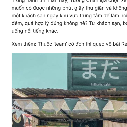
Trong hành trình lần này, Tường Chân lựa chọn x
muốn có được những phút giây thư giãn và không p
một khách sạn ngay khu vực trung tâm để làm nơi 
đêm, quá hợp lý đúng không nè? Từ khách sạn, b
uống nổi tiếng khác.
Xem thêm: Thuộc ‘team’ cô đơn thì quẹo vô bài R