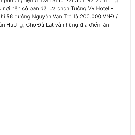
 phương tiện đi Đà Lạt từ Sài Gòn. Và với mong
c nơi nên cô bạn đã lựa chọn Tường Vy Hotel –
a chỉ 56 đường Nguyễn Văn Trỗi là 200.000 VNĐ /
uân Hương, Chợ Đà Lạt và những địa điểm ăn