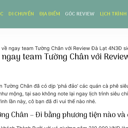
ỰC
DI CHUYỂN
ĐỊA ĐIỂM
GÓC REVIEW
LỊCH TRÌNH
hì về ngay team Tường Chân với Review Đà Lạt 4N3Đ si
về ngay team Tường Chân với Revie
 Tường Chân đã có dịp ‘phá đảo’ các quán cà phê siêu 
ư mộng, tại sao không note lại ngay lịch trình siêu 
ình lần này, cô bạn đã đi vui thế nào nhé.
ờng Chân – Đi bằng phương tiện nào và 