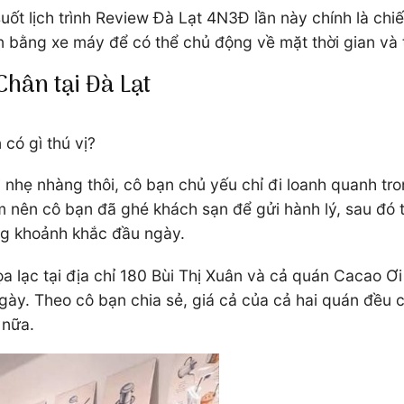
ốt lịch trình Review Đà Lạt 4N3Đ lần này chính là ch
bằng xe máy để có thể chủ động về mặt thời gian và tiệ
Chân tại Đà Lạt
 có gì thú vị?
i nhẹ nhàng thôi, cô bạn chủ yếu chỉ đi loanh quanh t
ớm nên cô bạn đã ghé khách sạn để gửi hành lý, sau đó 
ng khoảnh khắc đầu ngày.
 lạc tại địa chỉ 180 Bùi Thị Xuân và cả quán Cacao Ơi
gày. Theo cô bạn chia sẻ, giá cả của cả hai quán đều
 nữa.