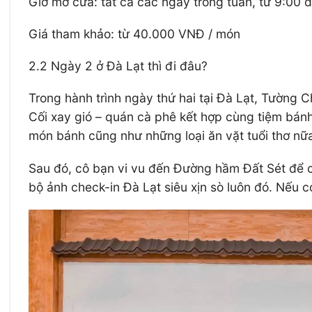
Giờ mở cửa: tất cả các ngày trong tuần, từ 9:00 
Giá tham khảo: từ 40.000 VNĐ / món
2.2 Ngày 2 ở Đà Lạt thì đi đâu?
Trong hành trình ngày thứ hai tại Đà Lạt, Tường C
Cối xay gió – quán cà phê kết hợp cùng tiệm bánh
món bánh cũng như những loại ăn vặt tuổi thơ nữ
Sau đó, cô bạn vi vu đến Đường hầm Đất Sét để c
bộ ảnh check-in Đà Lạt siêu xịn sò luôn đó. Nếu c