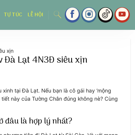
TỰ TÚC
LỄ HỘI
êu xịn
w Đà Lạt 4N3Đ siêu xịn
xinh tại Đà Lạt. Nếu bạn là cô gái hay ‘mộng
chi tiết này của Tường Chân đúng không nè? Cùng
ở đâu là hợp lý nhất?