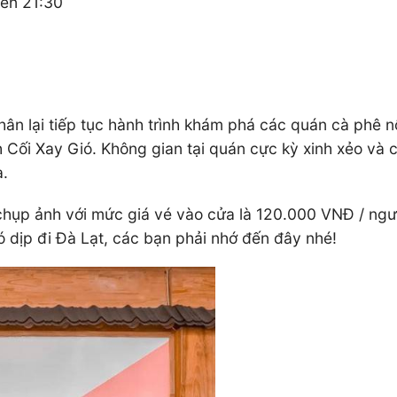
đến 21:30
hân lại tiếp tục hành trình khám phá các quán cà phê nổ
 Cối Xay Gió. Không gian tại quán cực kỳ xinh xẻo và 
a.
hụp ảnh với mức giá vé vào cửa là 120.000 VNĐ / ngườ
ó dịp đi Đà Lạt, các bạn phải nhớ đến đây nhé!