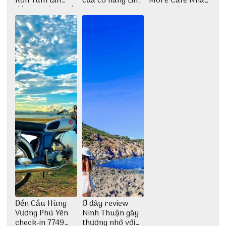
Kon Tum lần
của cô nàng Linh
More Cafe Nha
đầu tiên được tổ
Trần
Trang với anh
chức
chàng Lộc Vũ
Đến Cầu Hùng
Ở đây review
Vương Phú Yên
Ninh Thuận gây
check-in 7749
thương nhớ với