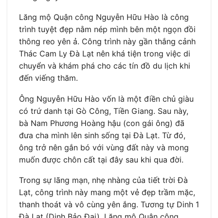
Lăng mộ Quận công Nguyễn Hữu Hào là công
trình tuyệt đẹp nằm nép mình bên một ngọn đồi
thông reo yên ả. Công trình này gần thắng cảnh
Thác Cam Ly Đà Lạt nên khá tiện trong việc di
chuyển và khám phá cho các tín đồ du lịch khi
đến viếng thăm.
Ông Nguyễn Hữu Hào vốn là một điền chủ giàu
có trứ danh tại Gò Công, Tiền Giang. Sau này,
bà Nam Phương Hoàng hậu (con gái ông) đã
đưa cha mình lên sinh sống tại Đà Lạt. Từ đó,
ông trở nên gắn bó với vùng đất này và mong
muốn được chôn cất tại đây sau khi qua đời.
Trong sự lãng mạn, nhẹ nhàng của tiết trời Đà
Lạt, công trình này mang một vẻ đẹp trầm mặc,
thanh thoát và vô cùng yên ắng. Tương tự Dinh 1
Đà Lạt (Dinh Bảo Đại), Lăng mộ Quận công