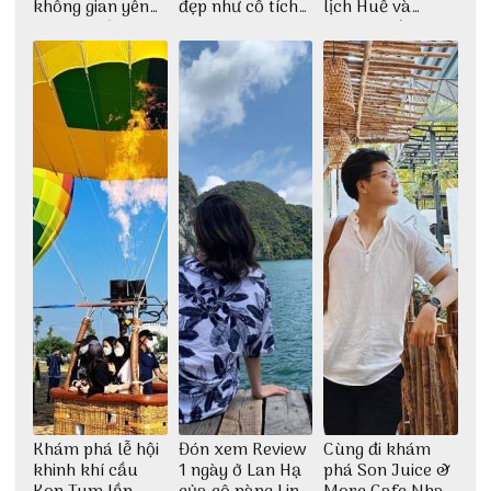
không gian yên
đẹp như cổ tích
lịch Huế và
bình tại Hòn Sơn
cùng nhóm bạn
check-in đúng
Thu Hà
những góc chụp
đẹp
Khám phá lễ hội
Đón xem Review
Cùng đi khám
khinh khí cầu
1 ngày ở Lan Hạ
phá Son Juice &