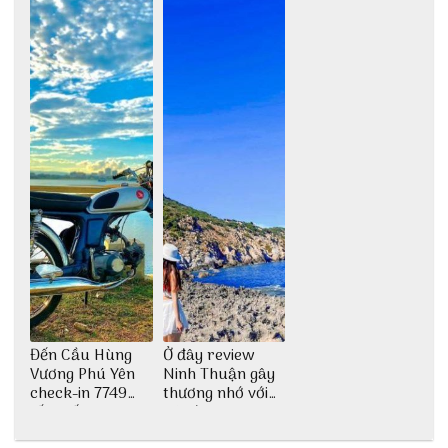
Đến Cầu Hùng
Ở đây review
Vương Phú Yên
Ninh Thuận gây
check-in 7749
thương nhớ với
tấm sống ảo
nét đẹp thiên
nhiên tuyệt sắc