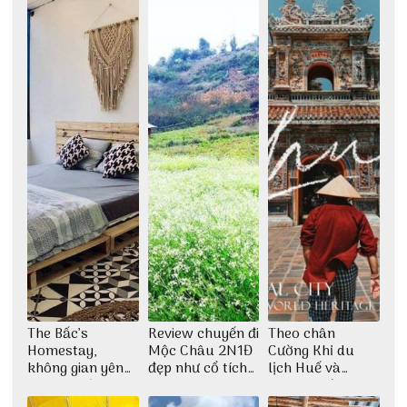
The Bấc’s
Review chuyến đi
Theo chân
Homestay,
Mộc Châu 2N1Đ
Cường Khỉ du
không gian yên
đẹp như cổ tích
lịch Huế và
bình tại Hòn Sơn
cùng nhóm bạn
check-in đúng
Thu Hà
những góc chụp