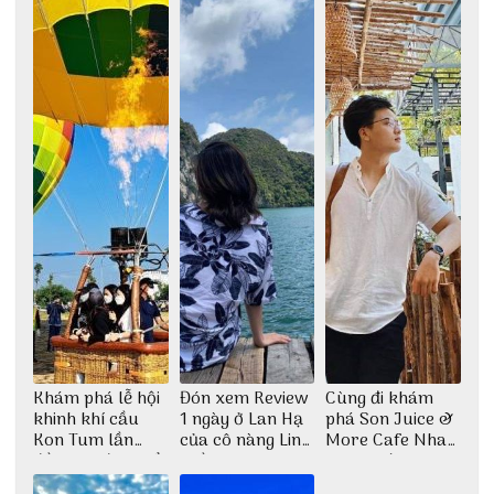
đẹp
Khám phá lễ hội
Đón xem Review
Cùng đi khám
khinh khí cầu
1 ngày ở Lan Hạ
phá Son Juice &
Kon Tum lần
của cô nàng Linh
More Cafe Nha
đầu tiên được tổ
Trần
Trang với anh
chức
chàng Lộc Vũ