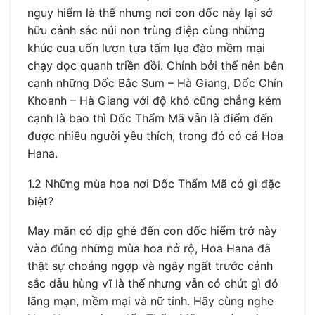
nguy hiểm là thế nhưng nơi con dốc này lại sở
hữu cảnh sắc núi non trùng điệp cùng những
khúc cua uốn lượn tựa tấm lụa đào mềm mại
chạy dọc quanh triền đồi. Chính bởi thế nên bên
cạnh những Dốc Bắc Sum – Hà Giang, Dốc Chín
Khoanh – Hà Giang với độ khó cũng chẳng kém
cạnh là bao thì Dốc Thẩm Mã vẫn là điểm đến
được nhiều người yêu thích, trong đó có cả Hoa
Hana.
1.2 Những mùa hoa nơi Dốc Thẩm Mã có gì đặc
biệt?
May mắn có dịp ghé đến con dốc hiểm trở này
vào đúng những mùa hoa nở rộ, Hoa Hana đã
thật sự choáng ngợp và ngây ngất trước cảnh
sắc dẫu hùng vĩ là thế nhưng vẫn có chút gì đó
lãng mạn, mềm mại và nữ tính. Hãy cùng nghe