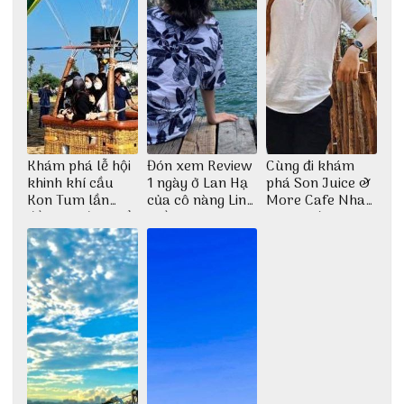
Khám phá lễ hội
Đón xem Review
Cùng đi khám
khinh khí cầu
1 ngày ở Lan Hạ
phá Son Juice &
Kon Tum lần
của cô nàng Linh
More Cafe Nha
đầu tiên được tổ
Trần
Trang với anh
chức
chàng Lộc Vũ