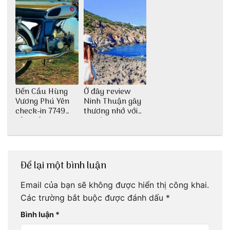
Đến Cầu Hùng
Ở đây review
Vương Phú Yên
Ninh Thuận gây
check-in 7749
thương nhớ với
tấm sống ảo
nét đẹp thiên
nhiên tuyệt sắc
Để lại một bình luận
Email của bạn sẽ không được hiển thị công khai.
Các trường bắt buộc được đánh dấu
*
Bình luận
*