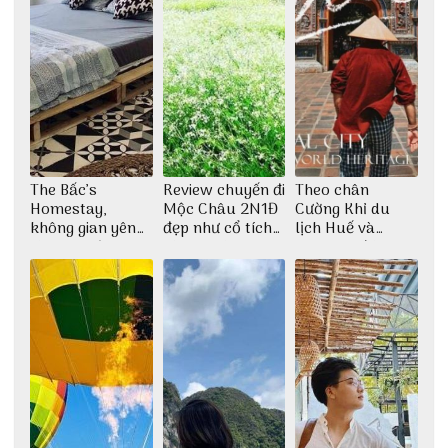
The Bấc’s
Review chuyến đi
Theo chân
Homestay,
Mộc Châu 2N1Đ
Cường Khỉ du
không gian yên
đẹp như cổ tích
lịch Huế và
bình tại Hòn Sơn
cùng nhóm bạn
check-in đúng
Thu Hà
những góc chụp
đẹp