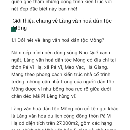
quên ghé thăm những công trình kiến trúc với
nét đẹp đặc biệt này bạn nhé!
Giới thiệu chung về Làng văn hoá dân tộc
Mông
1.1 Đôi nét về làng văn hoá dân tộc Mông?
Nằm nép mình bên dòng sông Nho Quế xanh
ngắt, Làng văn hoá dân tộc Mông có địa chỉ tại
thôn Pả Vi Hạ, xã Pả Vi, Mèo Vạc, Hà Giang.
Mang theo phong cách kiến trúc nhà cổ trình
tường, những căn nhà trong của người dân tộc
Mông được ví như bông hoa rực rỡ giữa dưới
chân đèo Mã Pì Lèng hùng vĩ.
Làng văn hoá dân tộc Mông còn có tên gọi khác
là Làng văn hóa du lịch cộng đồng thôn Pả Vi
Hạ có diện tích trên 27.000m2, gồm các hạng