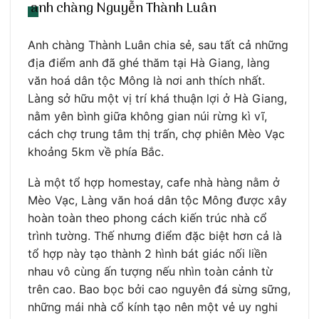
anh chàng Nguyễn Thành Luân
Anh chàng Thành Luân chia sẻ, sau tất cả những
địa điểm anh đã ghé thăm tại Hà Giang, làng
văn hoá dân tộc Mông là nơi anh thích nhất.
Làng sở hữu một vị trí khá thuận lợi ở Hà Giang,
nằm yên bình giữa không gian núi rừng kì vĩ,
cách chợ trung tâm thị trấn, chợ phiên Mèo Vạc
khoảng 5km về phía Bắc.
Là một tổ hợp homestay, cafe nhà hàng nằm ở
Mèo Vạc, Làng văn hoá dân tộc Mông được xây
hoàn toàn theo phong cách kiến trúc nhà cổ
trình tường. Thế nhưng điểm đặc biệt hơn cả là
tổ hợp này tạo thành 2 hình bát giác nối liền
nhau vô cùng ấn tượng nếu nhìn toàn cảnh từ
trên cao. Bao bọc bởi cao nguyên đá sừng sững,
những mái nhà cổ kính tạo nên một vẻ uy nghi