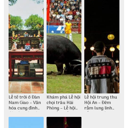
Lễ tế trời ở Đàn
Khám phá Lễ hội
Lễ hội trung thu
Nam Giao – Văn
chọi trâu Hải
Hội An – Đêm
hóa cung đình
Phòng – Lễ hội
rằm lung linh
độc đáo từ thời
truyền thống lâu
sắc màu đèn
nhà Nguyễn
đời
lồng