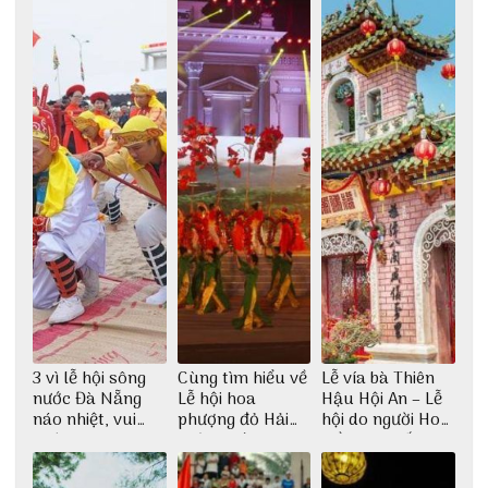
3 vì lễ hội sông
Cùng tìm hiểu về
Lễ vía bà Thiên
nước Đà Nẵng
Lễ hội hoa
Hậu Hội An – Lễ
náo nhiệt, vui
phượng đỏ Hải
hội do người Hoa
nhộn
Phòng với 3vi.vn
kiều sinh sống ở
Hội An tổ chức