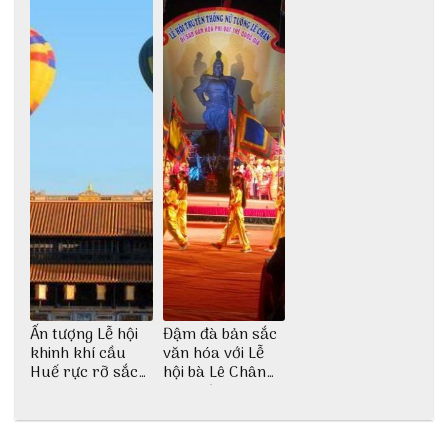
Ấn tượng Lễ hội
Đậm đà bản sắc
khinh khí cầu
văn hóa với Lễ
Huế rực rỡ sắc
hội bà Lê Chân
màu
Hải Phòng