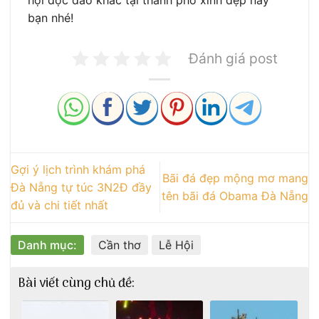
hội độc đáo khác tại thành phố xinh đẹp này
bạn nhé!
Đánh giá post
Gợi ý lịch trình khám phá
Bãi đá đẹp mộng mơ mang
Đà Nẵng tự túc 3N2Đ đầy
tên bãi đá Obama Đà Nẵng
đủ và chi tiết nhất
Danh mục:
Cần thơ
Lễ Hội
Bài viết cùng chủ đề: