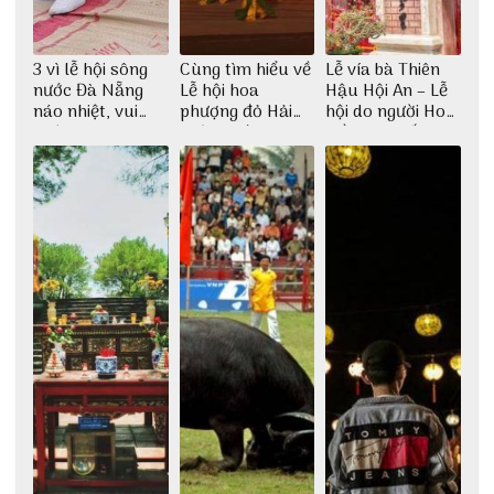
3 vì lễ hội sông
Cùng tìm hiểu về
Lễ vía bà Thiên
nước Đà Nẵng
Lễ hội hoa
Hậu Hội An – Lễ
náo nhiệt, vui
phượng đỏ Hải
hội do người Hoa
nhộn
Phòng với 3vi.vn
kiều sinh sống ở
Hội An tổ chức