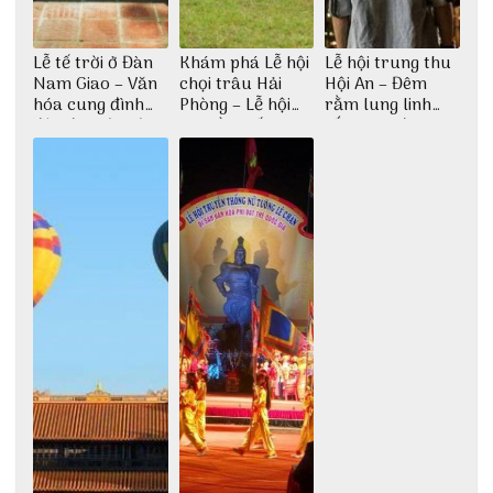
Lễ tế trời ở Đàn
Khám phá Lễ hội
Lễ hội trung thu
Nam Giao – Văn
chọi trâu Hải
Hội An – Đêm
hóa cung đình
Phòng – Lễ hội
rằm lung linh
độc đáo từ thời
truyền thống lâu
sắc màu đèn
nhà Nguyễn
đời
lồng