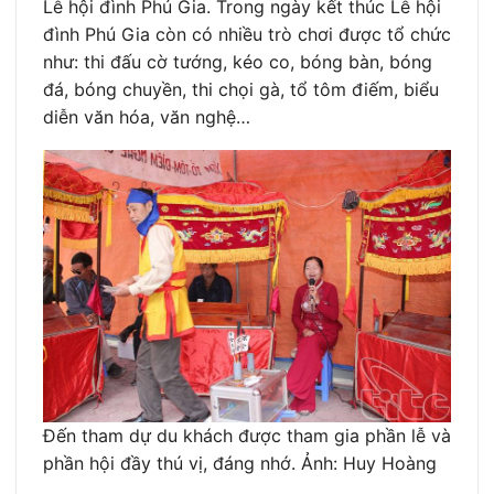
Lễ hội đình Phú Gia. Trong ngày kết thúc Lễ hội
đình Phú Gia còn có nhiều trò chơi được tổ chức
như: thi đấu cờ tướng, kéo co, bóng bàn, bóng
đá, bóng chuyền, thi chọi gà, tổ tôm điếm, biểu
diễn văn hóa, văn nghệ…
Đến tham dự du khách được tham gia phần lễ và
phần hội đầy thú vị, đáng nhớ. Ảnh: Huy Hoàng