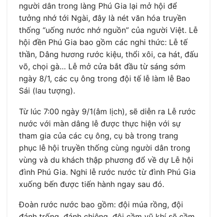
người dân trong làng Phú Gia lại mở hội để
tưởng nhớ tới Ngài, đây là nét văn hóa truyền
thống “uống nước nhớ nguồn” của người Việt. Lễ
hội đền Phú Gia bao gồm các nghi thức: Lễ tế
thần, Dâng hương rước kiệu, thổi xôi, ca hát, đấu
võ, chọi gà… Lễ mở cửa bắt đầu từ sáng sớm
ngày 8/1, các cụ ông trong đội tế lễ làm lễ Bao
Sái (lau tượng).
Từ lúc 7:00 ngày 9/1(âm lịch), sẽ diễn ra Lễ rước
nước với màn dâng lễ được thực hiện với sự
tham gia của các cụ ông, cụ bà trong trang
phục lễ hội truyền thống cùng người dân trong
vùng và du khách thập phương đổ về dự Lễ hội
đình Phú Gia. Nghi lễ rước nước từ đình Phú Gia
xuống bến được tiến hành ngay sau đó.
Đoàn rước nước bao gồm: đội múa rồng, đội
đánh trống, đánh chiêng, đội cầm vũ khí sẽ cầm