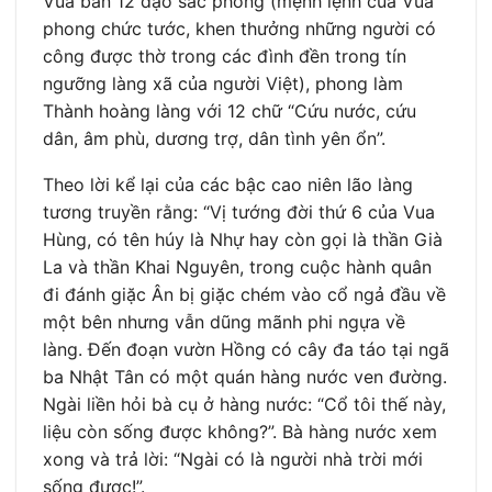
Vua ban 12 đạo sắc phong (mệnh lệnh của Vua
phong chức tước, khen thưởng những người có
công được thờ trong các đình đền trong tín
ngưỡng làng xã của người Việt), phong làm
Thành hoàng làng với 12 chữ “Cứu nước, cứu
dân, âm phù, dương trợ, dân tình yên ổn”.
Theo lời kể lại của các bậc cao niên lão làng
tương truyền rằng: “Vị tướng đời thứ 6 của Vua
Hùng, có tên húy là Nhự hay còn gọi là thần Già
La và thần Khai Nguyên, trong cuộc hành quân
đi đánh giặc Ân bị giặc chém vào cổ ngả đầu về
một bên nhưng vẫn dũng mãnh phi ngựa về
làng. Đến đoạn vườn Hồng có cây đa táo tại ngã
ba Nhật Tân có một quán hàng nước ven đường.
Ngài liền hỏi bà cụ ở hàng nước: “Cổ tôi thế này,
liệu còn sống được không?”. Bà hàng nước xem
xong và trả lời: “Ngài có là người nhà trời mới
sống được!”.