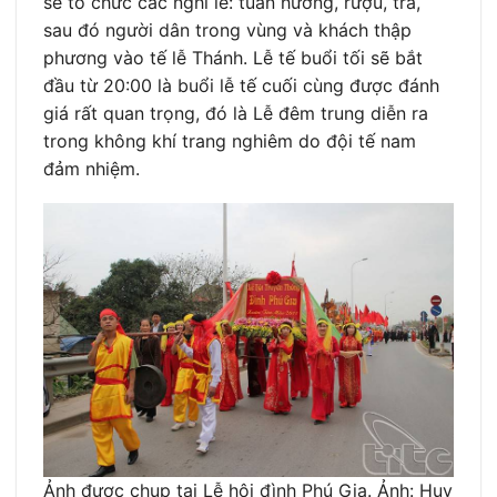
sẽ tổ chức các nghi lễ: tuần hương, rượu, trà,
sau đó người dân trong vùng và khách thập
phương vào tế lễ Thánh. Lễ tế buổi tối sẽ bắt
đầu từ 20:00 là buổi lễ tế cuối cùng được đánh
giá rất quan trọng, đó là Lễ đêm trung diễn ra
trong không khí trang nghiêm do đội tế nam
đảm nhiệm.
Ảnh được chụp tại Lễ hội đình Phú Gia. Ảnh: Huy