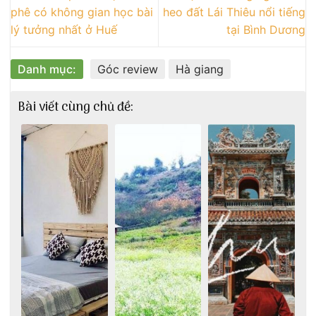
phê có không gian học bài
heo đất Lái Thiêu nổi tiếng
lý tưởng nhất ở Huế
tại Bình Dương
Danh mục:
Góc review
Hà giang
Bài viết cùng chủ đề: