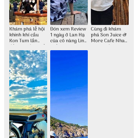
Khám phá lễ hội
Đón xem Review
Cùng đi khám
khinh khí cầu
1 ngày ở Lan Hạ
phá Son Juice &
Kon Tum lần
của cô nàng Linh
More Cafe Nha
đầu tiên được tổ
Trần
Trang với anh
chức
chàng Lộc Vũ