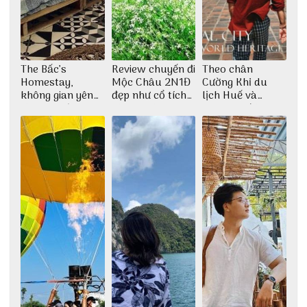
The Bấc’s
Review chuyến đi
Theo chân
Homestay,
Mộc Châu 2N1Đ
Cường Khỉ du
không gian yên
đẹp như cổ tích
lịch Huế và
bình tại Hòn Sơn
cùng nhóm bạn
check-in đúng
Thu Hà
những góc chụp
đẹp