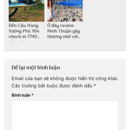
Đến Cầu Hùng
Ở đây review
Vương Phú Yên
Ninh Thuận gây
check-in 7749
thương nhớ với
tấm sống ảo
nét đẹp thiên
nhiên tuyệt sắc
Để lại một bình luận
Email của bạn sẽ không được hiển thị công khai.
Các trường bắt buộc được đánh dấu
*
Bình luận
*