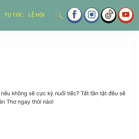
TỰ TÚC
LỄ HỘI
nếu không sẽ cực kỳ nuối tiếc? Tất tần tật đều sẽ
ần Thơ ngay thôi nào!