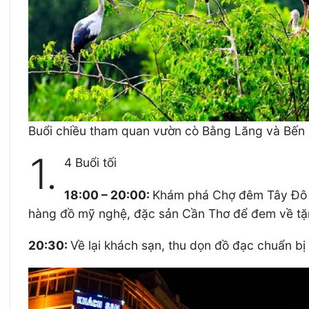
Buổi chiều tham quan vườn cò Bằng Lăng và Bến N
1.
4 Buổi tối
18:00 – 20:00:
Khám phá Chợ đêm Tây Đô và
hàng đồ mỹ nghệ, đặc sản Cần Thơ để đem về tặn
20:30:
Về lại khách sạn, thu dọn đồ đạc chuẩn bị