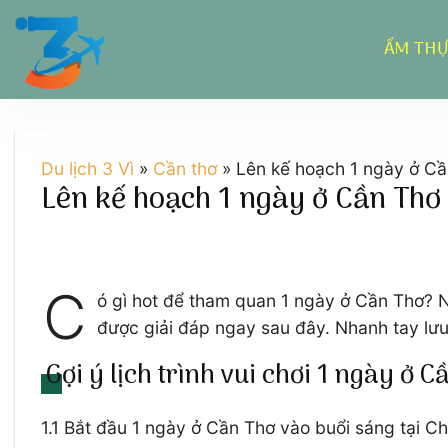
Chuyển
đến
ẨM TH
nội
dung
Du lịch 3 Vì
»
Cần thơ
»
Lên kế hoạch 1 ngày ở Cầ
Lên kế hoạch 1 ngày ở Cần Thơ
C
ó gì hot để tham quan 1 ngày ở Cần Thơ? N
được giải đáp ngay sau đây. Nhanh tay lưu
Gợi ý lịch trình vui chơi 1 ngày ở C
1.1 Bắt đầu 1 ngày ở Cần Thơ vào buổi sáng tại C