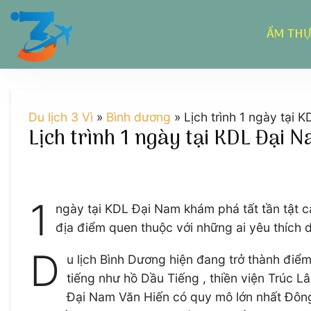
Chuyển
đến
ẨM TH
nội
dung
Du lịch 3 Vì
»
Bình dương
»
Lịch trình 1 ngày tại
Lịch trình 1 ngày tại KDL Đại 
1
ngày tại KDL Đại Nam khám phá tất tần tật cá
địa điểm quen thuộc với những ai yêu thích du
D
u lịch Bình Dương hiện đang trở thành điểm
tiếng như hồ Dầu Tiếng , thiền viện Trúc
Đại Nam Văn Hiến có quy mô lớn nhất Đông 