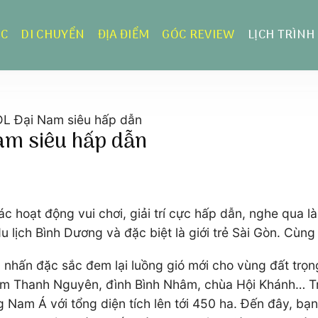
ỰC
DI CHUYỂN
ĐỊA ĐIỂM
GÓC REVIEW
LỊCH TRÌNH
 KDL Đại Nam siêu hấp dẫn
Nam siêu hấp dẫn
c hoạt động vui chơi, giải trí cực hấp dẫn, nghe qua l
 lịch Bình Dương và đặc biệt là giới trẻ Sài Gòn. Cùng 3
 nhấn đặc sắc đem lại luồng gió mới cho vùng đất trọn
 Lâm Thanh Nguyên, đình Bình Nhâm, chùa Hội Khánh… Tr
Nam Á với tổng diện tích lên tới 450 ha. Đến đây, bạn