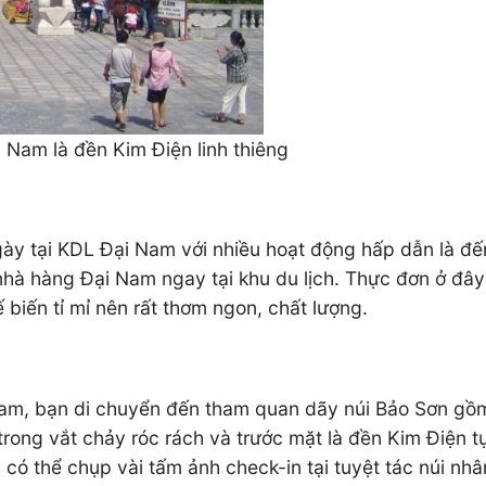
 Nam là đền Kim Điện linh thiêng
ngày tại KDL Đại Nam với nhiều hoạt động hấp dẫn là đế
hà hàng Đại Nam ngay tại khu du lịch. Thực đơn ở đâ
biến tỉ mỉ nên rất thơm ngon, chất lượng.
i Nam, bạn di chuyển đến tham quan dãy núi Bảo Sơn gồ
rong vắt chảy róc rách và trước mặt là đền Kim Điện t
 có thể chụp vài tấm ảnh check-in tại tuyệt tác núi nh