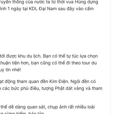
truyền thống của nước ta từ thời vua Hùng dựng
trình 1 ngày tại KDL Đại Nam sau đây vào cẩm
ới được khu du lịch. Bạn có thể tự túc lựa chọn
huận tiện hơn, bạn cũng có thể đi theo tour du
uy tín nhé!
hoạt động tham quan đền Kim Điện. Ngôi đền có
ìn các bức phù điêu, tượng Phật dát vàng và tham
hể dễ dàng quan sát, chụp ảnh rất nhiều loài
ơng sừng kiếm, báo lửa…