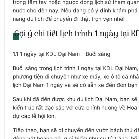
trong tầm tay hoặc ngược dòng lịch sử tham quan
nước cho đến nay. Nếu đang có ý định khám phá đị
nang du lịch để chuyến đi thật trọn vẹn nhé!
Gợi ý chi tiết lịch trình 1 ngày tại
1.1 1 ngày tại KDL Đại Nam – Buổi sáng
Buổi sáng trong lịch trình 1 ngày tại KDL Đại Na
phương tiện di chuyển như xe máy, xe ô tô cá nhâ
lịch Đại Nam 1 ngày và sẽ có sẵn xe đến đón bạn n
Sau khi đã đến được khu du lịch Đại Nam, bạn sẽ
kiến trúc rất đặc sắc với cửa chính hướng về Ho
dự các lễ hội lớn.
Tiếp theo, bạn sẽ di chuyển đến vườn bách thú để
động vật hoang dã, quý hiếm như sư tử trắng, hổ 