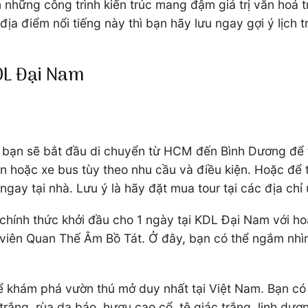
 những công trình kiến trúc mang đậm giá trị văn hoá 
a điểm nổi tiếng này thì bạn hãy lưu ngay gợi ý lịch 
 KDL Đại Nam
m, bạn sẽ bắt đầu di chuyển từ HCM đến Bình Dương để t
n hoặc xe bus tùy theo nhu cầu và điều kiện. Hoặc để t
gay tại nhà. Lưu ý là hãy đặt mua tour tại các địa chỉ 
 chính thức khởi đầu cho 1 ngày tại KDL Đại Nam với 
a viên Quan Thế Âm Bồ Tát. Ở đây, bạn có thể ngắm nh
 khám phá vườn thú mở duy nhất tại Việt Nam. Bạn có t
trắng, rùa da báo, hươu cao cổ, tê giác trắng, linh dư