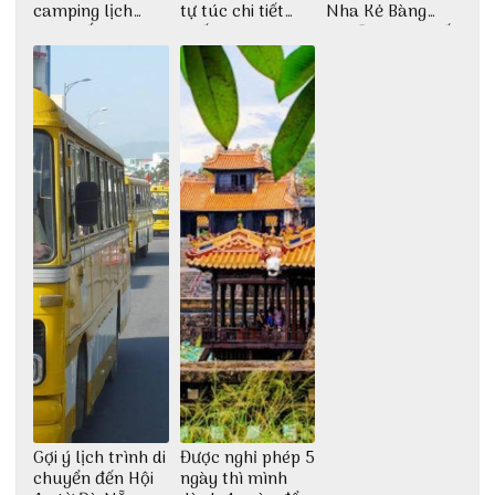
camping lịch
tự túc chi tiết
Nha Kẻ Bàng
trình cắm trại
nhất
3N2Đ cực chi tiết
Huế tự túc 2N1Đ
từ 3vi.vn
chi tiết nhất
Gợi ý lịch trình di
Được nghỉ phép 5
chuyển đến Hội
ngày thì mình