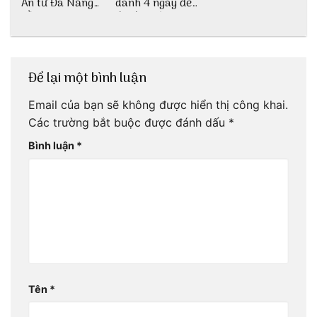
An từ Đà Nẵng
dành 4 ngày để
bằng xe bus
đu đưa Lịch
trình Huế tự túc
4 ngày của 3vi.vn
thôi
Để lại một bình luận
Email của bạn sẽ không được hiển thị công khai.
Các trường bắt buộc được đánh dấu
*
Bình luận
*
Tên
*