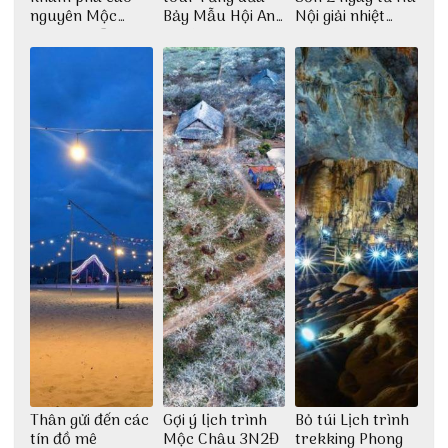
nguyên Mộc
Bảy Mẫu Hội An
Nội giải nhiệt
Châu 2N1Đ cực
1 ngày
ngày hè
chi tiết
Thân gửi đến các
Gợi ý lịch trình
Bỏ túi Lịch trình
tín đồ mê
Mộc Châu 3N2Đ
trekking Phong