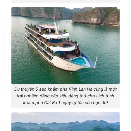
Du thuyền 5 sao khám phá Vịnh Lan Hạ cũng là một
trải nghiệm đẳng cấp siêu đáng thử cho Lịch trình
khám phá Cát Bà 1 ngày tự túc của bạn đó!