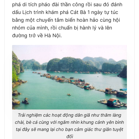
phá di tích pháo đài thần công rồi sau đó đánh
dấu Lịch trình khám phá Cát Bà 1 ngày tự túc
bằng một chuyến tắm biển hoàn hảo cùng hội
nhóm của mình, rồi chuẩn bị hành lý và lên
đường trở về Hà Nội.
Trải nghiệm các hoạt động dân giã như thăm làng
chài, bè cá cùng với ngắm nhìn khung cảnh yên bình
tại đây sẽ mang lại cho bạn cảm giác thư giãn tuyệt
đối