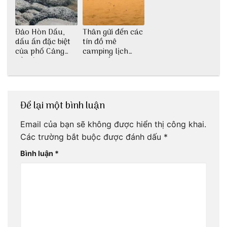
Đảo Hòn Dấu,
Thân gửi đến các
dấu ấn đặc biệt
tín đồ mê
của phố Cảng
camping lịch
cần được khám
trình cắm trại
phá
Huế tự túc 2N1Đ
chi tiết nhất
Để lại một bình luận
Email của bạn sẽ không được hiển thị công khai.
Các trường bắt buộc được đánh dấu
*
Bình luận
*