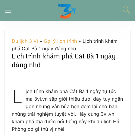
Chuyển
đến
nội
dung
Du lịch 3 Vì
»
Gợi ý lịch trình
»
Lịch trình khám
phá Cát Bà 1 ngày đáng nhớ
Lịch trình khám phá Cát Bà 1 ngày
đáng nhớ
L
ịch trình khám phá Cát Bà 1 ngày tự túc
mà 3vi.vn sắp giới thiệu dưới đây tuy ngắn
gọn nhưng vẫn hứa hẹn đem lại cho bạn
những trải nghiệm tuyệt vời. Hãy cùng 3vi.vn
khám phá địa điểm nổi tiếng này khi du lịch Hải
Phòng có gì thú vị nhé!