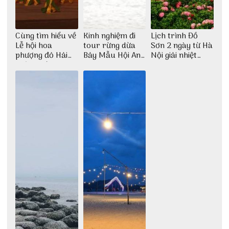
Cùng tìm hiểu về
Kinh nghiệm đi
Lịch trình Đồ
Lễ hội hoa
tour rừng dừa
Sơn 2 ngày từ Hà
phượng đỏ Hải
Bảy Mẫu Hội An
Nội giải nhiệt
Phòng với 3vi.vn
1 ngày
ngày hè