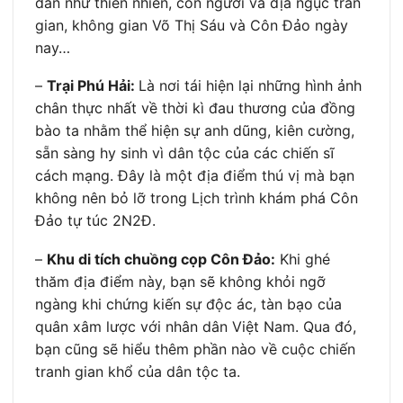
dẫn như thiên nhiên, con người và địa ngục trần
gian, không gian Võ Thị Sáu và Côn Đảo ngày
nay…
–
Trại Phú Hải:
Là nơi tái hiện lại những hình ảnh
chân thực nhất về thời kì đau thương của đồng
bào ta nhằm thể hiện sự anh dũng, kiên cường,
sẵn sàng hy sinh vì dân tộc của các chiến sĩ
cách mạng. Đây là một địa điểm thú vị mà bạn
không nên bỏ lỡ trong Lịch trình khám phá Côn
Đảo tự túc 2N2Đ.
–
Khu di tích chuồng cọp Côn Đảo:
Khi ghé
thăm địa điểm này, bạn sẽ không khỏi ngỡ
ngàng khi chứng kiến sự độc ác, tàn bạo của
quân xâm lược với nhân dân Việt Nam. Qua đó,
bạn cũng sẽ hiểu thêm phần nào về cuộc chiến
tranh gian khổ của dân tộc ta.