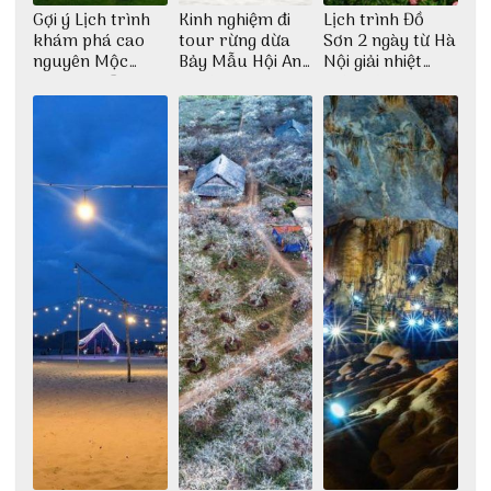
Gợi ý Lịch trình
Kinh nghiệm đi
Lịch trình Đồ
khám phá cao
tour rừng dừa
Sơn 2 ngày từ Hà
nguyên Mộc
Bảy Mẫu Hội An
Nội giải nhiệt
Châu 2N1Đ cực
1 ngày
ngày hè
chi tiết