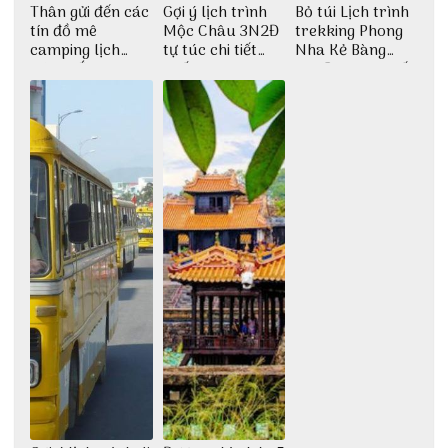
Thân gửi đến các
Gợi ý lịch trình
Bỏ túi Lịch trình
tín đồ mê
Mộc Châu 3N2Đ
trekking Phong
camping lịch
tự túc chi tiết
Nha Kẻ Bàng
trình cắm trại
nhất
3N2Đ cực chi tiết
Huế tự túc 2N1Đ
từ 3vi.vn
chi tiết nhất