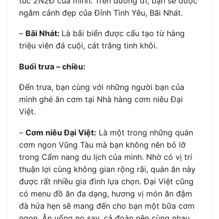
túc 2N2Đ của mình. Trên đường đi, bạn sẽ được
ngắm cảnh đẹp của Đỉnh Tình Yêu, Bãi Nhát.
–
Bãi Nhát:
Là bãi biển được cấu tạo từ hàng
triệu viên đá cuội, cát trắng tinh khôi.
Buổi trưa – chiều:
Đến trưa, bạn cùng với những người bạn của
mình ghé ăn cơm tại Nhà hàng cơm niêu Đại
Việt.
–
Cơm niêu Đại Việt:
Là một trong những quán
cơm ngon Vũng Tàu mà bạn không nên bỏ lỡ
trong Cẩm nang du lịch của mình. Nhờ có vị trí
thuận lợi cùng không gian rộng rãi, quán ăn này
được rất nhiều gia đình lựa chọn. Đại Việt cũng
có menu đồ ăn đa dạng, hương vị món ăn đậm
đà hứa hẹn sẽ mang đến cho bạn một bữa cơm
ngon. Ăn uống no say, cả đoàn nên cùng nhau