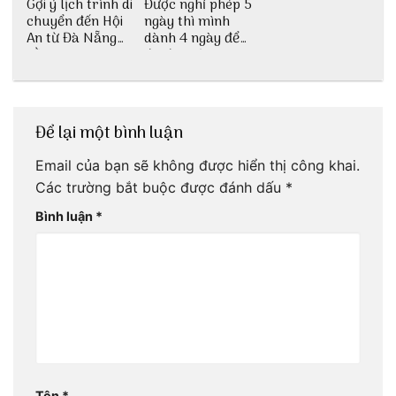
Gợi ý lịch trình di
Được nghỉ phép 5
chuyển đến Hội
ngày thì mình
An từ Đà Nẵng
dành 4 ngày để
bằng xe bus
đu đưa Lịch
trình Huế tự túc
4 ngày của 3vi.vn
thôi
Để lại một bình luận
Email của bạn sẽ không được hiển thị công khai.
Các trường bắt buộc được đánh dấu
*
Bình luận
*
Tên
*