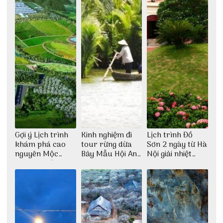
Gợi ý Lịch trình
Kinh nghiệm đi
Lịch trình Đồ
khám phá cao
tour rừng dừa
Sơn 2 ngày từ Hà
nguyên Mộc
Bảy Mẫu Hội An
Nội giải nhiệt
Châu 2N1Đ cực
1 ngày
ngày hè
chi tiết