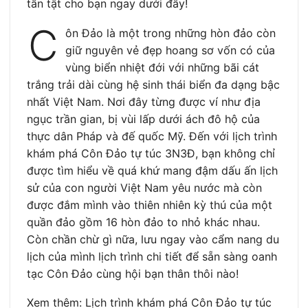
tần tật cho bạn ngay dưới đây!
C
ôn Đảo là một trong những hòn đảo còn
giữ nguyên vẻ đẹp hoang sơ vốn có của
vùng biển nhiệt đới với những bãi cát
trắng trải dài cùng hệ sinh thái biển đa dạng bậc
nhất Việt Nam. Nơi đây từng được ví như địa
ngục trần gian, bị vùi lấp dưới ách đô hộ của
thực dân Pháp và đế quốc Mỹ. Đến với lịch trình
khám phá Côn Đảo tự túc 3N3Đ, bạn không chỉ
được tìm hiểu về quá khứ mang đậm dấu ấn lịch
sử của con người Việt Nam yêu nước mà còn
được đắm mình vào thiên nhiên kỳ thú của một
quần đảo gồm 16 hòn đảo to nhỏ khác nhau.
Còn chần chừ gì nữa, lưu ngay vào cẩm nang du
lịch của mình lịch trình chi tiết để sẵn sàng oanh
tạc Côn Đảo cùng hội bạn thân thôi nào!
Xem thêm: Lịch trình khám phá Côn Đảo tự túc