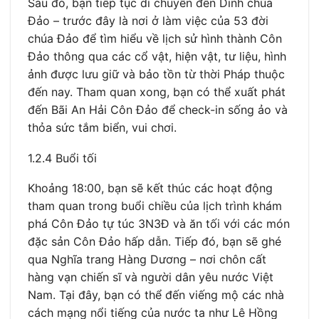
Sau đó, bạn tiếp tục di chuyển đến Dinh chúa
Đảo – trước đây là nơi ở làm việc của 53 đời
chúa Đảo để tìm hiểu về lịch sử hình thành Côn
Đảo thông qua các cổ vật, hiện vật, tư liệu, hình
ảnh được lưu giữ và bảo tồn từ thời Pháp thuộc
đến nay. Tham quan xong, bạn có thể xuất phát
đến Bãi An Hải Côn Đảo để check-in sống ảo và
thỏa sức tắm biển, vui chơi.
1.2.4 Buổi tối
Khoảng 18:00, bạn sẽ kết thúc các hoạt động
tham quan trong buổi chiều của lịch trình khám
phá Côn Đảo tự túc 3N3Đ và ăn tối với các món
đặc sản Côn Đảo hấp dẫn. Tiếp đó, bạn sẽ ghé
qua Nghĩa trang Hàng Dương – nơi chôn cất
hàng vạn chiến sĩ và người dân yêu nước Việt
Nam. Tại đây, bạn có thể đến viếng mộ các nhà
cách mạng nổi tiếng của nước ta như Lê Hồng