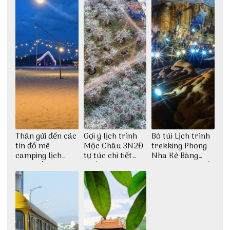
Thân gửi đến các
Gợi ý lịch trình
Bỏ túi Lịch trình
tín đồ mê
Mộc Châu 3N2Đ
trekking Phong
camping lịch
tự túc chi tiết
Nha Kẻ Bàng
trình cắm trại
nhất
3N2Đ cực chi tiết
Huế tự túc 2N1Đ
từ 3vi.vn
chi tiết nhất