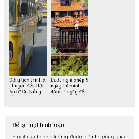
Gợi ý lịch trình di
Được nghỉ phép 5
chuyển đến Hội
ngày thì mình
An từ Đà Nẵng
dành 4 ngày để
bằng xe bus
đu đưa Lịch
trình Huế tự túc
4 ngày của 3vi.vn
thôi
Để lại một bình luận
Email của bạn sẽ không được hiển thị công khai.