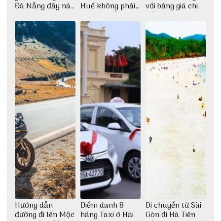
Đà Nẵng đầy náo
Huế không phải
với bảng giá chi
nhiệt
ai cũng biết
tiết
Hướng dẫn
Điểm danh 8
Di chuyển từ Sài
đường đi lên Mộc
hãng Taxi ở Hải
Gòn đi Hà Tiên