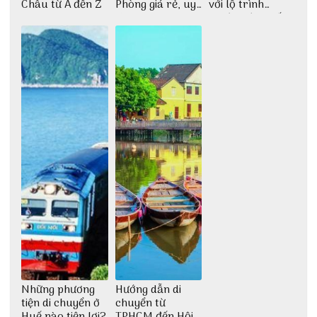
Châu từ A đến Z
Phòng giá rẻ, uy
với lộ trình
tín
thuận tiện nhất
Những phương
Hướng dẫn di
tiện di chuyển ở
chuyển từ