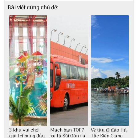
Bài viết cùng chủ đề:
3 khu vui chơi
Mách bạn TOP7
Vé tàu đi đảo Hải
giải trí hàng đầu
xe từ Sài Gòn ra
Tặc Kiên Giang