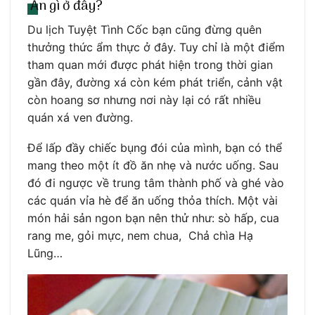
Ăn gì ở đây?
Du lịch Tuyệt Tình Cốc bạn cũng đừng quên
thưởng thức ẩm thực ở đây. Tuy chỉ là một điểm
tham quan mới được phát hiện trong thời gian
gần đây, đường xá còn kém phát triển, cảnh vật
còn hoang sơ nhưng nơi này lại có rất nhiều
quán xá ven đường.
Để lấp đầy chiếc bụng đói của mình, bạn có thể
mang theo một ít đồ ăn nhẹ và nước uống. Sau
đó đi ngược về trung tâm thành phố và ghé vào
các quán vỉa hè để ăn uống thỏa thích. Một vài
món hải sản ngon bạn nên thử như: sò hấp, cua
rang me, gỏi mực, nem chua, Chả chìa Hạ
Lũng…