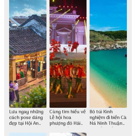
dịch
Lưu ngay những
Cùng tìm hiểu về
Bỏ túi Kinh
cách pose dáng
Lễ hội hoa
nghiệm đi biển Cà
đẹp tại Hội An
phượng đỏ Hải
Ná Ninh Thuận
cho dân nghiện
Phòng với 3vi.vn
chi tiết nhất
sống ảo