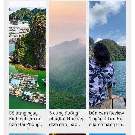
Bổ sung ngay
5 cung đường
Đón xem Review
Kinh nghiệm du
phượt ở Huế đẹp
1 ngày ở Lan Hạ
lịch Hải Phòng
điên đảo, bao
của cô nàng Linh
2022 mới nhất
phê cho dân xê
Trần