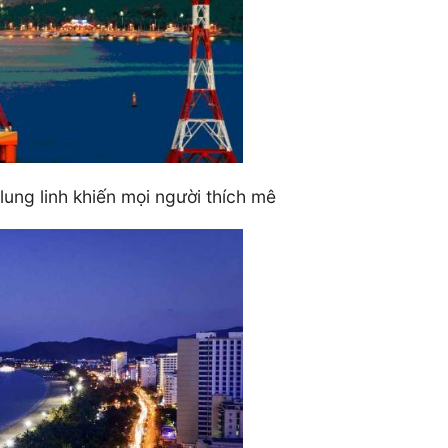
ng linh khiến mọi người thích mê