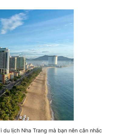
đi du lịch Nha Trang mà bạn nên cân nhắc