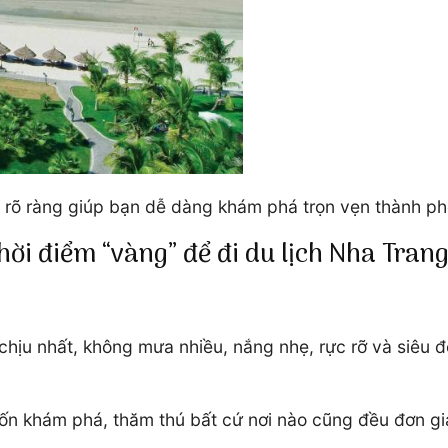
ô rõ ràng giúp bạn dễ dàng khám phá trọn vẹn thành p
ời điểm “vàng” để đi du lịch Nha Tran
ễ chịu nhất, không mưa nhiều, nắng nhẹ, rực rỡ và siêu
muốn khám phá, thăm thú bất cứ nơi nào cũng đều đơn g