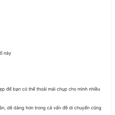
hố này
g
 đẹp để bạn có thể thoải mái chụp cho mình nhiều
iản, dễ dàng hơn trong cả vấn đề di chuyển cũng