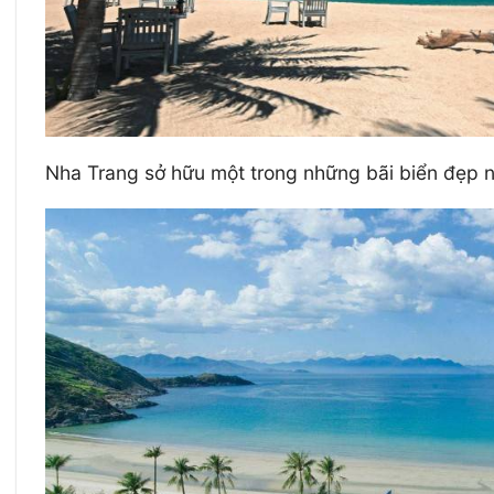
Nha Trang sở hữu một trong những bãi biển đẹp nhấ