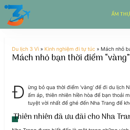
Chuyển
đến
ẨM TH
nội
dung
Du lịch 3 Vì
»
Kinh nghiệm đi tự túc
»
Mách nhỏ bạ
Mách nhỏ bạn thời điểm “vàng” 
Đ
ừng bỏ qua thời điểm ‘vàng’ để đi du lịch 
ấm áp, thiên nhiên hiền hòa để bạn thoải 
tuyệt vời nhất để ghé đến Nha Trang để kh
Thiên nhiên đã ưu đãi cho Nha Tr