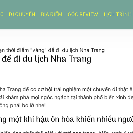
ỰC
DI CHUYỂN
ĐỊA ĐIỂM
GÓC REVIEW
LỊCH TRÌNH
n thời điểm “vàng” để đi du lịch Nha Trang
để đi du lịch Nha Trang
Nha Trang để có cơ hội trải nghiệm một chuyến đi thật ê
mái khám phá mọi ngóc ngách tại thành phố biển xinh 
ông phải bỏ lỡ nhé!
ang một khí hậu ôn hòa khiến nhiều ng