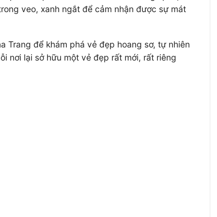
ớc trong veo, xanh ngắt để cảm nhận được sự mát
Nha Trang để khám phá vẻ đẹp hoang sơ, tự nhiên
 nơi lại sở hữu một vẻ đẹp rất mới, rất riêng