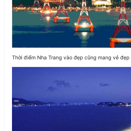
Thời điểm Nha Trang vào đẹp cũng mang vẻ đẹp lu