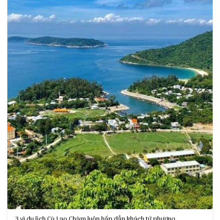
3 vì du lịch Cù Lao Chàm luôn hấp dẫn khách tứ phương