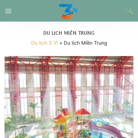
Chuyển
đến
nội
dung
DU LỊCH MIỀN TRUNG
Du lịch 3 Vì
»
Du lịch Miền Trung