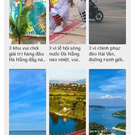
3 khu vui chơi
3 vì lễ hội sông
3 vì chinh phục
giải trí hàng đầu
nước Đà Nẵng
đèo Hải Vân,
Đà Nẵng đầy náo
náo nhiệt, vui
đường ranh giới
nhiệt
nhộn
đầy mê hoặc