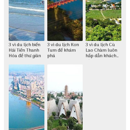
3 vì du lịch biển
3 vì du lịch Kon
3 vì du lịch Cù
Hải Tiến Thanh
Tum để khám
Lao Chàm luôn
Hóa để thư giãn
phá
hấp dẫn khách
tứ phương