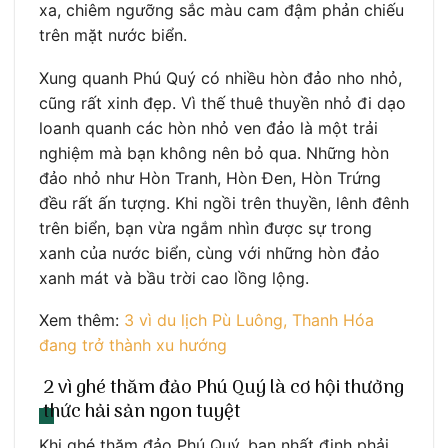
xa, chiêm ngưỡng sắc màu cam đậm phản chiếu
trên mặt nước biển.
Xung quanh Phú Quý có nhiều hòn đảo nho nhỏ,
cũng rất xinh đẹp. Vì thế thuê thuyền nhỏ đi dạo
loanh quanh các hòn nhỏ ven đảo là một trải
nghiệm mà bạn không nên bỏ qua. Những hòn
đảo nhỏ như Hòn Tranh, Hòn Đen, Hòn Trứng
đều rất ấn tượng. Khi ngồi trên thuyền, lênh đênh
trên biển, bạn vừa ngắm nhìn được sự trong
xanh của nước biển, cùng với những hòn đảo
xanh mát và bầu trời cao lồng lộng.
Xem thêm:
3 vì du lịch Pù Luông, Thanh Hóa
đang trở thành xu hướng
2 vì ghé thăm đảo Phú Quý là cơ hội thưởng
thức hải sản ngon tuyệt
Khi ghé thăm đảo Phú Quý, bạn nhất định phải