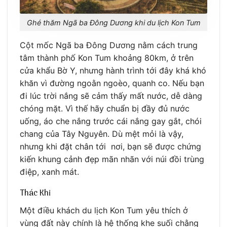
Ghé thăm Ngã ba Đông Dương khi du lịch Kon Tum
Cột mốc Ngã ba Đông Dương nằm cách trung
tâm thành phố Kon Tum khoảng 80km, ở trên
cửa khẩu Bờ Y, nhưng hành trình tới đây khá khó
khăn vì đường ngoằn ngoèo, quanh co. Nếu bạn
đi lúc trời nắng sẽ cảm thấy mất nước, dễ dàng
chóng mặt. Vì thế hãy chuẩn bị đầy đủ nước
uống, áo che nắng trước cái nắng gay gắt, chói
chang của Tây Nguyên. Dù mệt mỏi là vậy,
nhưng khi đặt chân tới nơi, bạn sẽ được chứng
kiến khung cảnh đẹp mãn nhãn với núi đồi trùng
điệp, xanh mát.
Thác Khỉ
Một điều khách du lịch Kon Tum yêu thích ở
vùng đất này chính là hệ thống khe suối chằng