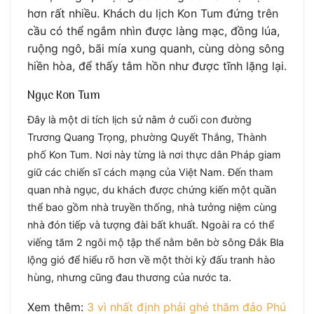
hơn rất nhiều. Khách du lịch Kon Tum đứng trên
cầu có thể ngắm nhìn được làng mạc, đồng lúa,
ruộng ngô, bãi mía xung quanh, cùng dòng sông
hiền hòa, để thấy tâm hồn như được tĩnh lặng lại.
Ngục Kon Tum
Đây là một di tích lịch sử nằm ở cuối con đường
Trương Quang Trọng, phường Quyết Thắng, Thành
phố Kon Tum. Nơi này từng là nơi thực dân Pháp giam
giữ các chiến sĩ cách mạng của Việt Nam. Đến tham
quan nhà ngục, du khách được chứng kiến một quần
thể bao gồm nhà truyền thống, nhà tưởng niệm cùng
nhà đón tiếp và tượng đài bất khuất. Ngoài ra có thể
viếng tăm 2
ngôi mộ tập thể nằm bên bờ sông Đắk Bla
lộng gió để hiểu rõ hơn về một thời kỳ đấu tranh hào
hùng, nhưng cũng đau thương của nước ta.
Xem thêm:
3 vì nhất định phải ghé thăm đảo Phú