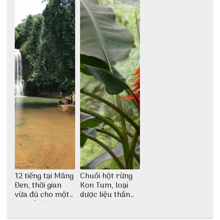
12 tiếng tại Măng
Chuối hột rừng
Đen, thời gian
Kon Tum, loại
vừa đủ cho một
dược liệu thần
chuyến đi thú vị
kỳ của vùng núi
cao