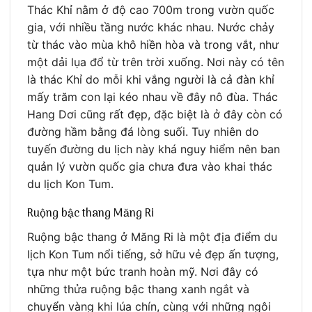
Thác Khỉ nằm ở độ cao 700m trong vườn quốc
gia, với nhiều tầng nước khác nhau. Nước chảy
từ thác vào mùa khô hiền hòa và trong vắt, như
một dải lụa đổ từ trên trời xuống. Nơi này có tên
là thác Khỉ do mỗi khi vắng người là cả đàn khỉ
mấy trăm con lại kéo nhau về đây nô đùa. Thác
Hang Dơi cũng rất đẹp, đặc biệt là ở đây còn có
đường hầm bằng đá lòng suối. Tuy nhiên do
tuyến đường du lịch này khá nguy hiểm nên ban
quản lý vườn quốc gia chưa đưa vào khai thác
du lịch Kon Tum.
Ruộng bậc thang Măng Ri
Ruộng bậc thang ở Măng Ri là một địa điểm du
lịch Kon Tum nổi tiếng, sở hữu vẻ đẹp ấn tượng,
tựa như một bức tranh hoàn mỹ. Nơi đây có
những thửa ruộng bậc thang xanh ngắt và
chuyển vàng khi lúa chín, cùng với những ngôi