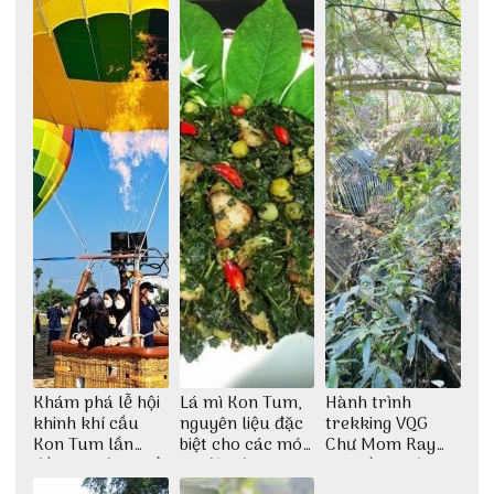
Khám phá lễ hội
Lá mì Kon Tum,
Hành trình
khinh khí cầu
nguyên liệu đặc
trekking VQG
Kon Tum lần
biệt cho các món
Chư Mom Ray
đầu tiên được tổ
ăn độc đáo
tìm về núi rừng
chức
đại ngàn