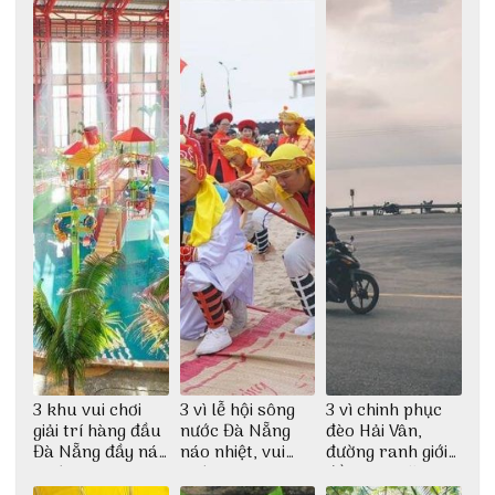
3 khu vui chơi
3 vì lễ hội sông
3 vì chinh phục
giải trí hàng đầu
nước Đà Nẵng
đèo Hải Vân,
Đà Nẵng đầy náo
náo nhiệt, vui
đường ranh giới
nhiệt
nhộn
đầy mê hoặc