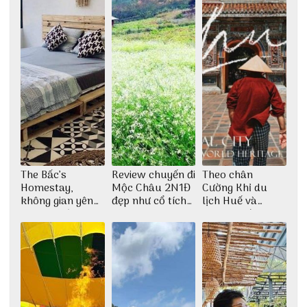
The Bấc’s
Review chuyến đi
Theo chân
Homestay,
Mộc Châu 2N1Đ
Cường Khỉ du
không gian yên
đẹp như cổ tích
lịch Huế và
bình tại Hòn Sơn
cùng nhóm bạn
check-in đúng
Thu Hà
những góc chụp
đẹp