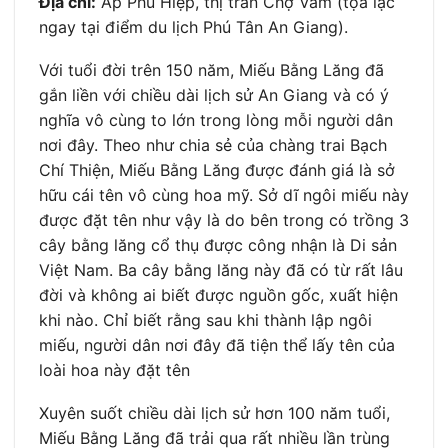
Địa chỉ:
Ấp Phú Hiệp, thị trấn Chợ Vàm (tọa lạc
ngay tại điểm du lịch Phú Tân An Giang).
Với tuổi đời trên 150 năm, Miếu Bằng Lăng đã
gắn liền với chiều dài lịch sử An Giang và có ý
nghĩa vô cùng to lớn trong lòng mỗi người dân
nơi đây. Theo như chia sẻ của chàng trai Bạch
Chí Thiện, Miếu Bằng Lăng được đánh giá là sở
hữu cái tên vô cùng hoa mỹ. Sở dĩ ngôi miếu này
được đặt tên như vậy là do bên trong có trồng 3
cây bằng lăng cổ thụ được công nhận là Di sản
Việt Nam. Ba cây bằng lăng này đã có từ rất lâu
đời và không ai biết được nguồn gốc, xuất hiện
khi nào. Chỉ biết rằng sau khi thành lập ngôi
miếu, người dân nơi đây đã tiện thể lấy tên của
loài hoa này đặt tên
Xuyên suốt chiều dài lịch sử hơn 100 năm tuổi,
Miếu Bằng Lăng đã trải qua rất nhiều lần trùng