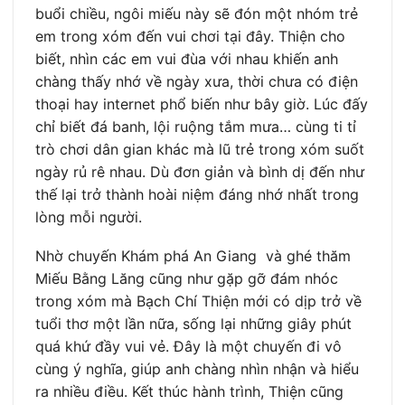
buổi chiều, ngôi miếu này sẽ đón một nhóm trẻ
em trong xóm đến vui chơi tại đây. Thiện cho
biết, nhìn các em vui đùa với nhau khiến anh
chàng thấy nhớ về ngày xưa, thời chưa có điện
thoại hay internet phổ biến như bây giờ. Lúc đấy
chỉ biết đá banh, lội ruộng tắm mưa… cùng ti tỉ
trò chơi dân gian khác mà lũ trẻ trong xóm suốt
ngày rủ rê nhau. Dù đơn giản và bình dị đến như
thế lại trở thành hoài niệm đáng nhớ nhất trong
lòng mỗi người.
Nhờ chuyến Khám phá An Giang và ghé thăm
Miếu Bằng Lăng cũng như gặp gỡ đám nhóc
trong xóm mà Bạch Chí Thiện mới có dịp trở về
tuổi thơ một lần nữa, sống lại những giây phút
quá khứ đầy vui vẻ. Đây là một chuyến đi vô
cùng ý nghĩa, giúp anh chàng nhìn nhận và hiểu
ra nhiều điều. Kết thúc hành trình, Thiện cũng