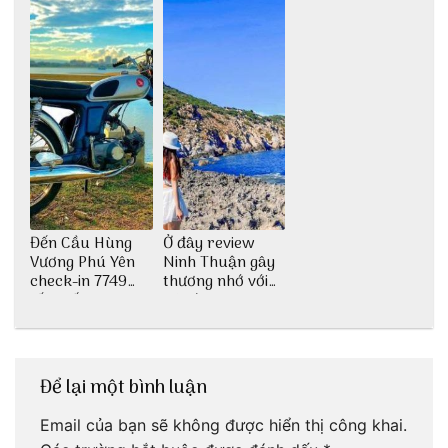
Đến Cầu Hùng
Ở đây review
Vương Phú Yên
Ninh Thuận gây
check-in 7749
thương nhớ với
tấm sống ảo
nét đẹp thiên
nhiên tuyệt sắc
Để lại một bình luận
Email của bạn sẽ không được hiển thị công khai.