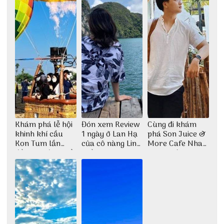
Khám phá lễ hội
Đón xem Review
Cùng đi khám
khinh khí cầu
1 ngày ở Lan Hạ
phá Son Juice &
Kon Tum lần
của cô nàng Linh
More Cafe Nha
đầu tiên được tổ
Trần
Trang với anh
chức
chàng Lộc Vũ