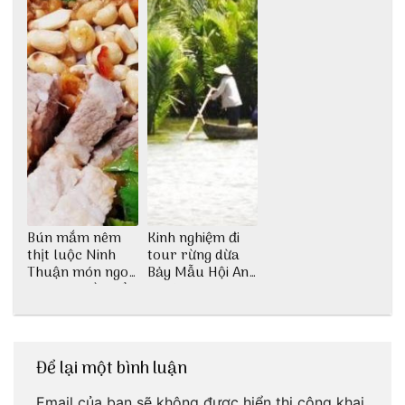
Bún mắm nêm
Kinh nghiệm đi
thịt luộc Ninh
tour rừng dừa
Thuận món ngon
Bảy Mẫu Hội An
dân dã miền biển
1 ngày
Để lại một bình luận
Email của bạn sẽ không được hiển thị công khai.