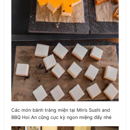
Các món bánh tráng miện tại Min’s Sushi and
BBQ Hoi An cũng cực kỳ ngon miệng đấy nhé