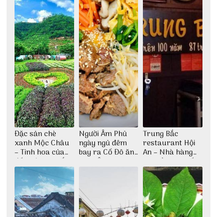
Đặc sản chè
Người Âm Phủ
Trung Bắc
xanh Mộc Châu
ngày ngủ đêm
restaurant Hội
– Tinh hoa của
bay ra Cố Đô ăn
An – Nhà hàng
đất trời Tây Bắc
Cơm Âm Phủ
cao lầu có thiết
Huế
kế vô cùng ấn
tượng giữa lòng
phố Hội