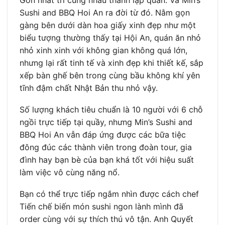
Gòn nhất trí cùng nhau thành lập quán. Và Min’s
Sushi and BBQ Hoi An ra đời từ đó. Nằm gọn
gàng bên dưới dàn hoa giấy xinh đẹp như một
biểu tượng thường thấy tại Hội An, quán ăn nhỏ
nhỏ xinh xinh với không gian không quá lớn,
nhưng lại rất tinh tế và xinh đẹp khi thiết kế, sắp
xếp bàn ghế bên trong cùng bầu không khí yên
tĩnh đậm chất Nhật Bản thu nhỏ vậy.
Số lượng khách tiêu chuẩn là 10 người với 6 chỗ
ngồi trực tiếp tại quầy, nhưng Min’s Sushi and
BBQ Hoi An vẫn đáp ứng được các bữa tiệc
đông đúc các thành viên trong đoàn tour, gia
đình hay bạn bè của bạn khá tốt với hiệu suất
làm việc vô cùng năng nổ.
Bạn có thể trực tiếp ngắm nhìn được cách chef
Tiến chế biến món sushi ngon lành mình đã
order cùng với sự thích thú vô tận. Anh Quyết