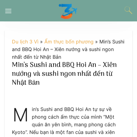
Chuyển
đến
nội
dung
Du lịch 3 Vì
»
Ẩm thực bốn phương
»
Min’s Sushi
and BBQ Hoi An – Xiên nướng và sushi ngon
nhất đến từ Nhật Bản
Min’s Sushi and BBQ Hoi An – Xiên
nướng và sushi ngon nhất đến từ
Nhật Bản
M
in’s Sushi and BBQ Hoi An tự sự về
phong cách ẩm thực của mình “Một
quán ăn yên bình, mang phong cách
Kyoto”. Nếu bạn là một fan của sushi và xiên