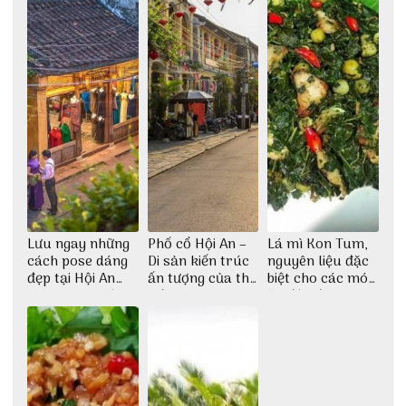
Lưu ngay những
Phố cổ Hội An –
Lá mì Kon Tum,
cách pose dáng
Di sản kiến trúc
nguyên liệu đặc
đẹp tại Hội An
ấn tượng của thế
biệt cho các món
cho dân nghiện
giới
ăn độc đáo
sống ảo