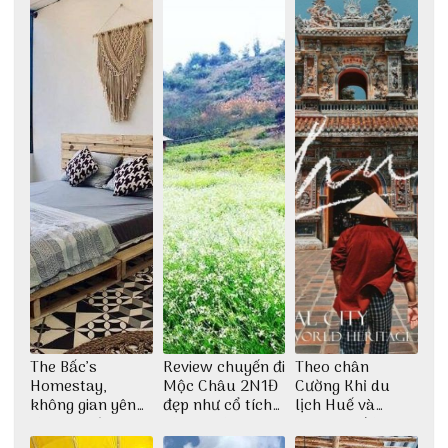
The Bấc’s
Review chuyến đi
Theo chân
Homestay,
Mộc Châu 2N1Đ
Cường Khỉ du
không gian yên
đẹp như cổ tích
lịch Huế và
bình tại Hòn Sơn
cùng nhóm bạn
check-in đúng
Thu Hà
những góc chụp