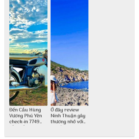
Đến Cầu Hùng
Ở đây review
Vương Phú Yên
Ninh Thuận gây
check-in 7749
thương nhớ với
tấm sống ảo
nét đẹp thiên
nhiên tuyệt sắc