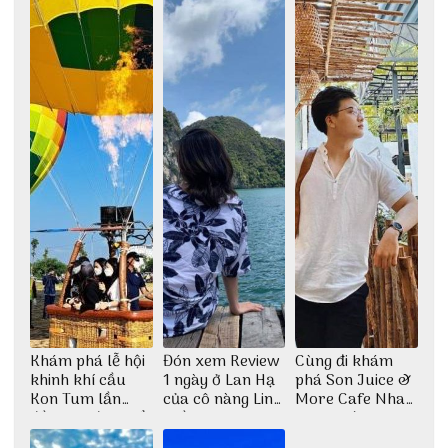
đẹp
Khám phá lễ hội
Đón xem Review
Cùng đi khám
khinh khí cầu
1 ngày ở Lan Hạ
phá Son Juice &
Kon Tum lần
của cô nàng Linh
More Cafe Nha
đầu tiên được tổ
Trần
Trang với anh
chức
chàng Lộc Vũ