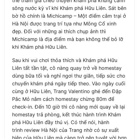
thể tham gia chèo thuyền khám phá khung cảnh
sông nước kỳ vĩ khi Khám phá Hữu Liên. Sát bên
bờ hồ chính là Michicamp – Một điểm cắm trại ở
Hà Nội được trang trí tựa như Mông Cổ xinh
đẹp. Đối với những ai thích chụp ảnh thì
Michicamp là địa điểm mà bạn không thể bỏ lỡ
khi Khám phá Hữu Liên.
Sau khi vui chơi thỏa thích và Khám phá Hữu
Liên tất tần tật, cô nàng quay trở về homestay
dùng bữa tối và nghỉ ngơi thư giãn, tiếp sức cho
chuyến khám phá ngày tiếp theo. Vào ngày cuối
cùng ở Hữu Liên, Trang Valentino ghé đến Đập
Pắc Mỏ nằm cách homestay chừng 80m để
check-in. Đến 10 giờ thì cô nàng mới quay về lại
homestay trả phòng, kết thúc hành trình Khám
phá Hữu Liên đầy thú vị. Có thể nói, hành
trình review Hà Nội của Trang nhờ có sự xuất
hiện của Hữu Liên mà càng trở nên tuyệt vời hơn