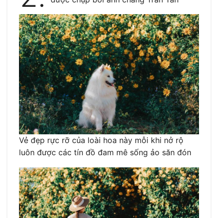
Vẻ đẹp rực rỡ của loài hoa này mỗi khi nở rộ
luôn được các tín đồ đam mê sống ảo săn đón