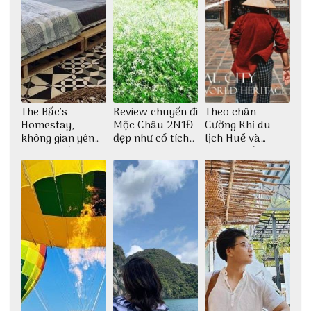
The Bấc’s
Review chuyến đi
Theo chân
Homestay,
Mộc Châu 2N1Đ
Cường Khỉ du
không gian yên
đẹp như cổ tích
lịch Huế và
bình tại Hòn Sơn
cùng nhóm bạn
check-in đúng
Thu Hà
những góc chụp
đẹp