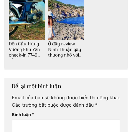
Đến Cầu Hùng
Ở đây review
Vương Phú Yên
Ninh Thuận gây
check-in 7749
thương nhớ với
tấm sống ảo
nét đẹp thiên
nhiên tuyệt sắc
Để lại một bình luận
Email của bạn sẽ không được hiển thị công khai.
Các trường bắt buộc được đánh dấu
*
Bình luận
*