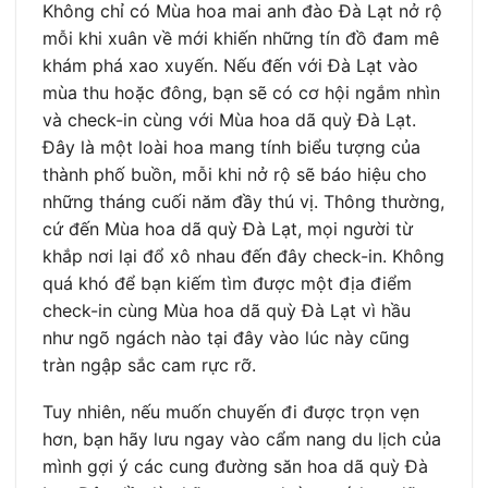
Không chỉ có Mùa hoa mai anh đào Đà Lạt nở rộ
mỗi khi xuân về mới khiến những tín đồ đam mê
khám phá xao xuyến. Nếu đến với Đà Lạt vào
mùa thu hoặc đông, bạn sẽ có cơ hội ngắm nhìn
và check-in cùng với Mùa hoa dã quỳ Đà Lạt.
Đây là một loài hoa mang tính biểu tượng của
thành phố buồn, mỗi khi nở rộ sẽ báo hiệu cho
những tháng cuối năm đầy thú vị. Thông thường,
cứ đến Mùa hoa dã quỳ Đà Lạt, mọi người từ
khắp nơi lại đổ xô nhau đến đây check-in. Không
quá khó để bạn kiếm tìm được một địa điểm
check-in cùng Mùa hoa dã quỳ Đà Lạt vì hầu
như ngõ ngách nào tại đây vào lúc này cũng
tràn ngập sắc cam rực rỡ.
Tuy nhiên, nếu muốn chuyến đi được trọn vẹn
hơn, bạn hãy lưu ngay vào cẩm nang du lịch của
mình gợi ý các cung đường săn hoa dã quỳ Đà