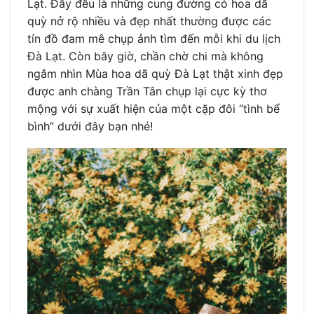
Lạt. Đây đều là những cung đường có hoa dã
quỳ nở rộ nhiều và đẹp nhất thường được các
tín đồ đam mê chụp ảnh tìm đến mỗi khi du lịch
Đà Lạt. Còn bây giờ, chần chờ chi mà không
ngắm nhìn Mùa hoa dã quỳ Đà Lạt thật xinh đẹp
được anh chàng Trần Tân chụp lại cực kỳ thơ
mộng với sự xuất hiện của một cặp đôi “tình bể
bình” dưới đây bạn nhé!