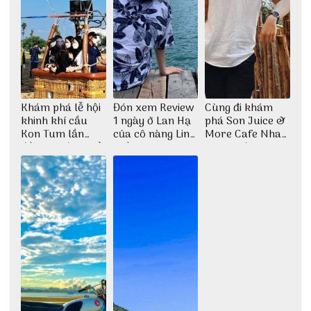
Khám phá lễ hội
Đón xem Review
Cùng đi khám
khinh khí cầu
1 ngày ở Lan Hạ
phá Son Juice &
Kon Tum lần
của cô nàng Linh
More Cafe Nha
đầu tiên được tổ
Trần
Trang với anh
chức
chàng Lộc Vũ