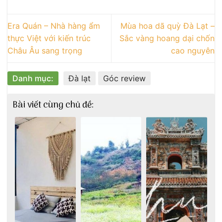
Era Quán – Nhà hàng ẩm
Mùa hoa dã quỳ Đà Lạt –
thực Việt với kiến trúc
Sắc vàng hoang dại chốn
Châu Âu sang trọng
cao nguyên
Danh mục:
Đà lạt
Góc review
Bài viết cùng chủ đề: