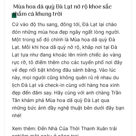
Mùa hoa dã quỳ Đà Lạt nở rộ khoe sắc
thắm cả khung trời
Cứ vào độ thu sang, đông tới, Đà Lạt lại chào
đón những mùa hoa đẹp ngây ngất lòng người.
Một trong số đó chính là Mùa hoa dã quỳ Đà
Lạt. Mỗi khi hoa dã quỳ nở rộ, khắp nơi tại Đà
Lạt tựa như đang khoác lên mình chiếc áo vàng
rực rỡ, tô điểm thêm cho các tuyến phố nơi đây
vẻ đẹp nổi bật không đâu sánh bằng. Vào lúc
này, mọi người cũng không quên rủ rê nhau du
lịch Đà Lạt và check-in cùng với hàng hoa xinh
đẹp đến đắm say. Hãy cùng với anh chàng Trần
Tân khám phá Mùa hoa dã quỳ Đà Lạt qua
những bức ảnh đầy nghệ thuật bên dưới đây bạn
nhé!
Xem thêm: Đến Nhà Của Thời Thanh Xuân trải
nghiệm một ngày ở nông trại