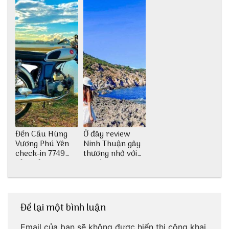
Đến Cầu Hùng
Ở đây review
Vương Phú Yên
Ninh Thuận gây
check-in 7749
thương nhớ với
tấm sống ảo
nét đẹp thiên
nhiên tuyệt sắc
Để lại một bình luận
Email của bạn sẽ không được hiển thị công khai.