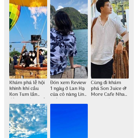
Khám phá lễ hội
Đón xem Review
Cùng đi khám
khinh khí cầu
1 ngày ở Lan Hạ
phá Son Juice &
Kon Tum lần
của cô nàng Linh
More Cafe Nha
đầu tiên được tổ
Trần
Trang với anh
chức
chàng Lộc Vũ