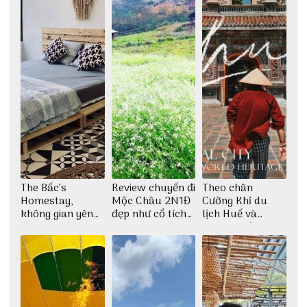
The Bấc’s
Review chuyến đi
Theo chân
Homestay,
Mộc Châu 2N1Đ
Cường Khỉ du
không gian yên
đẹp như cổ tích
lịch Huế và
bình tại Hòn Sơn
cùng nhóm bạn
check-in đúng
Thu Hà
những góc chụp
đẹp