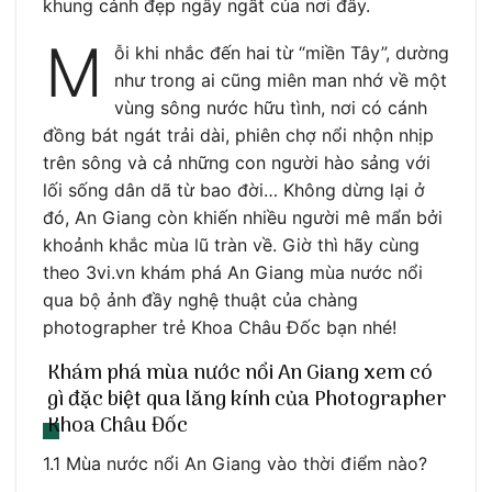
khung cảnh đẹp ngây ngất của nơi đây.
M
ỗi khi nhắc đến hai từ “miền Tây”, dường
như trong ai cũng miên man nhớ về một
vùng sông nước hữu tình, nơi có cánh
đồng bát ngát trải dài, phiên chợ nổi nhộn nhịp
trên sông và cả những con người hào sảng với
lối sống dân dã từ bao đời… Không dừng lại ở
đó, An Giang còn khiến nhiều người mê mẩn bởi
khoảnh khắc mùa lũ tràn về. Giờ thì hãy cùng
theo 3vi.vn khám phá An Giang mùa nước nổi
qua bộ ảnh đầy nghệ thuật của chàng
photographer trẻ Khoa Châu Đốc bạn nhé!
Khám phá mùa nước nổi An Giang xem có
gì đặc biệt qua lăng kính của Photographer
Khoa Châu Đốc
1.1 Mùa nước nổi An Giang vào thời điểm nào?