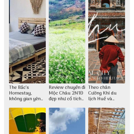
The Bấc’s
Review chuyến đi
Theo chân
Homestay,
Mộc Châu 2N1Đ
Cường Khỉ du
không gian yên
đẹp như cổ tích
lịch Huế và
bình tại Hòn Sơn
cùng nhóm bạn
check-in đúng
Thu Hà
những góc chụp
đẹp