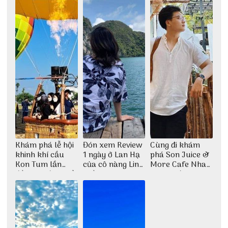
Khám phá lễ hội
Đón xem Review
Cùng đi khám
khinh khí cầu
1 ngày ở Lan Hạ
phá Son Juice &
Kon Tum lần
của cô nàng Linh
More Cafe Nha
đầu tiên được tổ
Trần
Trang với anh
chức
chàng Lộc Vũ