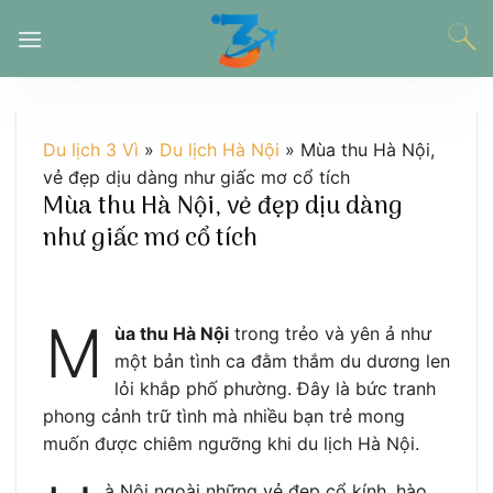
Chuyển
đến
nội
dung
Du lịch 3 Vì
»
Du lịch Hà Nội
»
Mùa thu Hà Nội,
vẻ đẹp dịu dàng như giấc mơ cổ tích
Mùa thu Hà Nội, vẻ đẹp dịu dàng
như giấc mơ cổ tích
M
ùa thu Hà Nội
trong trẻo và yên ả như
một bản tình ca đằm thắm du dương len
lỏi khắp phố phường. Đây là bức tranh
phong cảnh trữ tình mà nhiều bạn trẻ mong
muốn được chiêm ngưỡng khi du lịch Hà Nội.
à Nội ngoài những vẻ đẹp cổ kính, hào