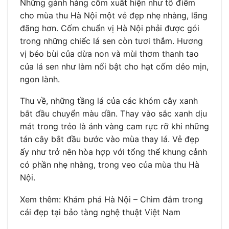
Những gánh hàng cốm xuất hiện như tô điểm
cho mùa thu Hà Nội một vẻ đẹp nhẹ nhàng, lãng
đãng hơn. Cốm chuẩn vị Hà Nội phải được gói
trong những chiếc lá sen còn tươi thắm. Hương
vị béo bùi của dừa non và mùi thơm thanh tao
của lá sen như làm nổi bật cho hạt cốm dẻo mịn,
ngon lành.
Thu về, những tầng lá của các khóm cây xanh
bắt đầu chuyển màu dần. Thay vào sắc xanh dịu
mát trong trẻo là ánh vàng cam rực rỡ khi những
tán cây bắt đầu bước vào mùa thay lá. Vẻ đẹp
ấy như trở nên hòa hợp với tổng thể khung cảnh
có phần nhẹ nhàng, trong veo của mùa thu Hà
Nội.
Xem thêm: Khám phá Hà Nội – Chìm đắm trong
cái đẹp tại bảo tàng nghệ thuật Việt Nam