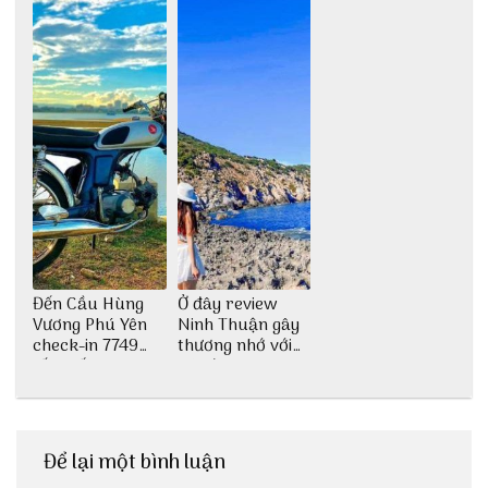
Đến Cầu Hùng
Ở đây review
Vương Phú Yên
Ninh Thuận gây
check-in 7749
thương nhớ với
tấm sống ảo
nét đẹp thiên
nhiên tuyệt sắc
Để lại một bình luận