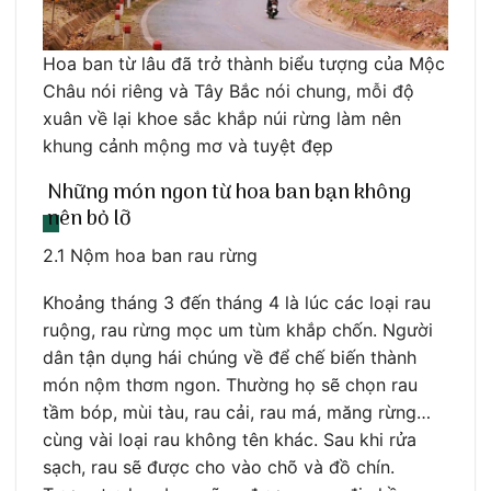
Hoa ban từ lâu đã trở thành biểu tượng của Mộc
Châu nói riêng và Tây Bắc nói chung, mỗi độ
xuân về lại khoe sắc khắp núi rừng làm nên
khung cảnh mộng mơ và tuyệt đẹp
Những món ngon từ hoa ban bạn không
nên bỏ lỡ
2.1 Nộm hoa ban rau rừng
Khoảng tháng 3 đến tháng 4 là lúc các loại rau
ruộng, rau rừng mọc um tùm khắp chốn. Người
dân tận dụng hái chúng về để chế biến thành
món nộm thơm ngon. Thường họ sẽ chọn rau
tầm bóp, mùi tàu, rau cải, rau má, măng rừng…
cùng vài loại rau không tên khác. Sau khi rửa
sạch, rau sẽ được cho vào chõ và đồ chín.