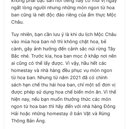
không phải đặc sản nổi tiếng hay có mùi vị ngây
ngất lòng người nhưng những món ngon từ hoa
ban cũng là nét độc đáo riêng của ẩm thực Mộc
Châu.
Tuy nhiên, bạn cần lưu ý là khi du lịch Mộc Châu
vào mùa hoa ban nở thì không chặt hoa, bẻ
cành, gây ảnh hưởng đến cảnh sắc núi rừng Tây
Bắc nhé. Trước kia, hoa ban mọc ở khắp nơi nên
ai cũng có thể lấy được. Vì vậy, hầu hết các
homestay và nhà hàng đều phục vụ món ngon
từ hoa ban. Nhưng từ năm 2021 đã có chính
sách hạn chế thu hái hoa ban, chỉ một số đơn vị
được phép sử dụng hoa chế biến món ăn. Vì thế
hiện nay, nếu bạn muốn thưởng thức các món
ngon từ hoa ban thì hãy đến với nhà hàng Đông
Hải hoặc những homestay ở bản Vặt và Rừng
Thông Bản Áng.