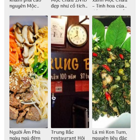
khám phá cao
Mộc Châu 2N1Đ
xanh Mộc Châu
nguyên Mộc
đẹp như cổ tích
– Tinh hoa của
Châu 2N1Đ cực
cùng nhóm bạn
đất trời Tây Bắc
chi tiết
Thu Hà
Người Âm Phủ
Trung Bắc
Lá mì Kon Tum,
ngày ngủ đêm
restaurant Hội
nguyên liệu đặc