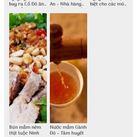
bay ra Cố Đô ăn
An – Nhà hàng
biệt cho các món
Cơm Âm Phủ
cao lầu có thiết
ăn độc đáo
Huế
kế vô cùng ấn
tượng giữa lòng
phố Hội
Bún mắm nêm
Nước mắm Gành
thịt luộc Ninh
Đỏ – Tâm huyết