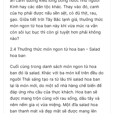
ăn canh suông kiểu lõng bõng nước như người
Kinh hay các dân tộc khác. Thay vào đó, canh
của họ phải được nấu sền sệt, có đủ thịt, rau,
gạo. Giữa tiết trời Tây Bắc lạnh giá, thưởng thức
món ngon từ hoa ban này khi vừa múc ra vẫn
còn sôi lục bục thì còn gì tuyệt hơn phải không
nào?
2.4 Thưởng thức món ngon từ hoa ban – Salad
hoa ban
Cuối cùng trong danh sách món ngon từ hoa
ban đó là salad. Khác với ba món kể trên đều do
người Thái sáng tạo ra từ lâu thì salad hoa ban
lại là món mới, do một số nhà hàng chế biến để
đáp ứng nhu cầu của thực khách. Hoa ban sẽ
được mang trộn cùng với rau sống, dâu tây và
nêm nếm gia vị vừa miệng. Một đĩa salad hoa
ban thanh mát và đẹp mắt sẽ được mang lên