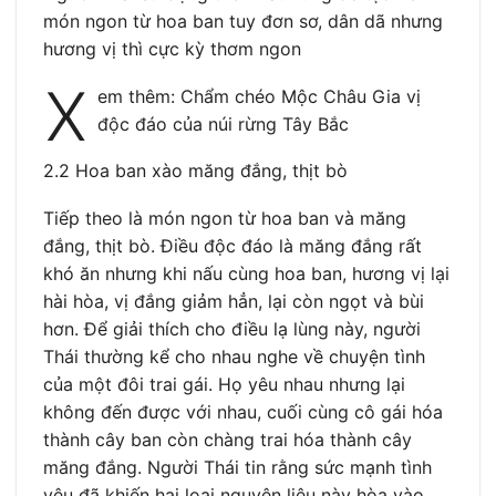
món ngon từ hoa ban tuy đơn sơ, dân dã nhưng
hương vị thì cực kỳ thơm ngon
X
em thêm: Chẩm chéo Mộc Châu Gia vị
độc đáo của núi rừng Tây Bắc
2.2 Hoa ban xào măng đắng, thịt bò
Tiếp theo là món ngon từ hoa ban và măng
đắng, thịt bò. Điều độc đáo là măng đắng rất
khó ăn nhưng khi nấu cùng hoa ban, hương vị lại
hài hòa, vị đắng giảm hẳn, lại còn ngọt và bùi
hơn. Để giải thích cho điều lạ lùng này, người
Thái thường kể cho nhau nghe về chuyện tình
của một đôi trai gái. Họ yêu nhau nhưng lại
không đến được với nhau, cuối cùng cô gái hóa
thành cây ban còn chàng trai hóa thành cây
măng đắng. Người Thái tin rằng sức mạnh tình
yêu đã khiến hai loại nguyên liệu này hòa vào