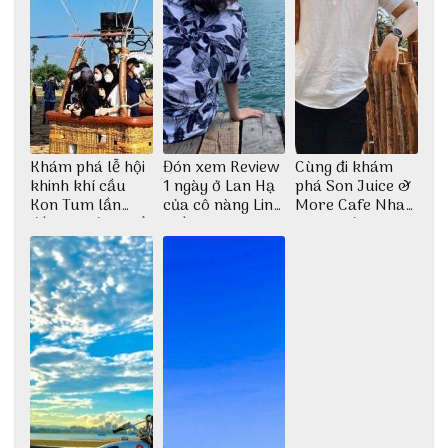
Khám phá lễ hội
Đón xem Review
Cùng đi khám
khinh khí cầu
1 ngày ở Lan Hạ
phá Son Juice &
Kon Tum lần
của cô nàng Linh
More Cafe Nha
đầu tiên được tổ
Trần
Trang với anh
chức
chàng Lộc Vũ