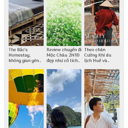
The Bấc’s
Review chuyến đi
Theo chân
Homestay,
Mộc Châu 2N1Đ
Cường Khỉ du
không gian yên
đẹp như cổ tích
lịch Huế và
bình tại Hòn Sơn
cùng nhóm bạn
check-in đúng
Thu Hà
những góc chụp
đẹp