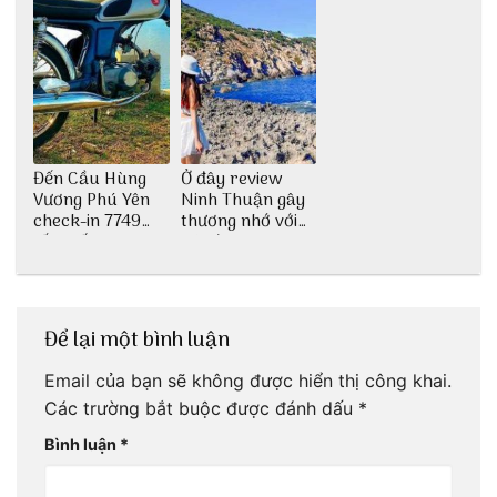
Đến Cầu Hùng
Ở đây review
Vương Phú Yên
Ninh Thuận gây
check-in 7749
thương nhớ với
tấm sống ảo
nét đẹp thiên
nhiên tuyệt sắc
Để lại một bình luận
Email của bạn sẽ không được hiển thị công khai.
Các trường bắt buộc được đánh dấu
*
Bình luận
*