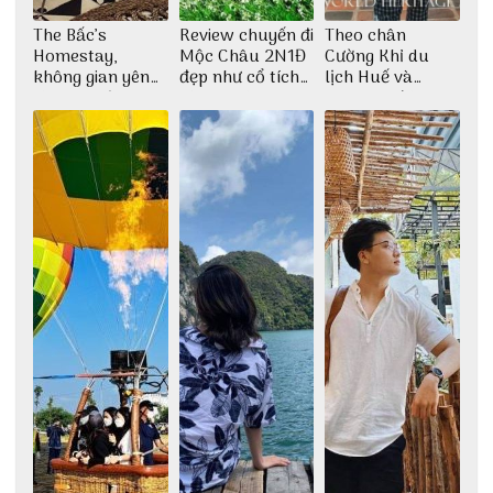
The Bấc’s
Review chuyến đi
Theo chân
Homestay,
Mộc Châu 2N1Đ
Cường Khỉ du
không gian yên
đẹp như cổ tích
lịch Huế và
bình tại Hòn Sơn
cùng nhóm bạn
check-in đúng
Thu Hà
những góc chụp
đẹp