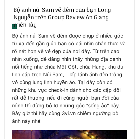
Bộ ảnh núi Sam về đêm của bạn Long
Nguyễn trên Group Review An Giang –
miền Tây
Bộ ảnh núi Sam về đêm được chụp ở nhiều góc
từ xa đến gần giúp bạn có cái nhìn chân thực và
rõ nét hơn về vẻ đẹp của nơi đây. Từ trên cao
nhìn xuống, dễ dàng nhìn thấy những địa danh
nổi tiếng như chùa Một Cột, chùa Hang, khu du
lịch cáp treo Núi Sam,… lấp lánh ánh đèn trông
vô cùng lung linh huyền ảo. Tại đây còn có
những khu vực check-in dành cho các cặp đôi
rất dễ thương, nếu đi cùng người bạn đời của
mình thì đừng bỏ lỡ những góc “sống ảo” này.
Bây giờ thì hãy cùng 3vi.vn chiêm ngưỡng bộ
ảnh này nhé!