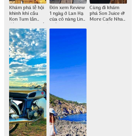
Khám phá lễ hội
Đón xem Review
Cùng đi khám
khinh khí cầu
1 ngày ở Lan Hạ
phá Son Juice &
Kon Tum lần
của cô nàng Linh
More Cafe Nha
đầu tiên được tổ
Trần
Trang với anh
chức
chàng Lộc Vũ