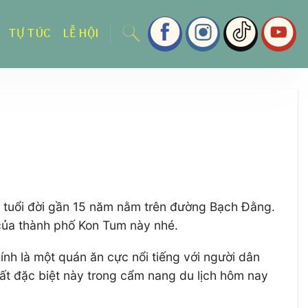
TỰ TÚC
LỄ HỘI
ó tuổi đời gần 15 năm nằm trên đường Bạch Đằng.
 của thành phố Kon Tum này nhé.
nh là một quán ăn cực nổi tiếng với người dân
rất đặc biệt này trong cẩm nang du lịch hôm nay