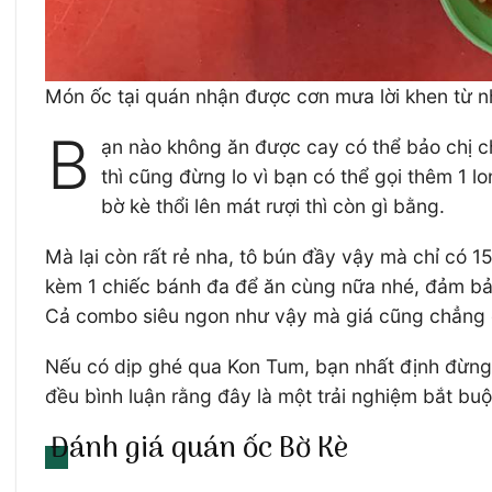
Món ốc tại quán nhận được cơn mưa lời khen từ n
B
ạn nào không ăn được cay có thể bảo chị c
thì cũng đừng lo vì bạn có thể gọi thêm 1 
bờ kè thổi lên mát rượi thì còn gì bằng.
Mà lại còn rất rẻ nha, tô bún đầy vậy mà chỉ có 
kèm 1 chiếc bánh đa để ăn cùng nữa nhé, đảm bảo 
Cả combo siêu ngon như vậy mà giá cũng chẳng
Nếu có dịp ghé qua Kon Tum, bạn nhất định đừng 
đều bình luận rằng đây là một trải nghiệm bắt b
Đánh giá quán ốc Bờ Kè