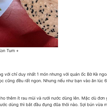
 Kon Tum +
ng với chỉ duy nhất 1 món nhưng với quán ốc Bờ Kè ngo
lọc cũng đều rất ngon. Nhưng nếu như bạn vào ăn lúc 6 g
ho thêm ít rau mùi và rưới nước dùng lên. Mặc dù đơn
nước dùng thì bắt đầu đụng đũa thôi nào. Sợi bún vừa m