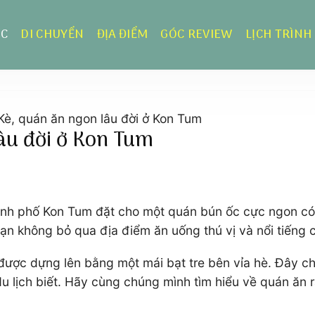
ỰC
DI CHUYỂN
ĐỊA ĐIỂM
GÓC REVIEW
LỊCH TRÌNH
Kè, quán ăn ngon lâu đời ở Kon Tum
âu đời ở Kon Tum
hành phố Kon Tum đặt cho một quán bún ốc cực ngon c
ạn không bỏ qua địa điểm ăn uống thú vị và nổi tiếng
ợc dựng lên bằng một mái bạt tre bên vỉa hè. Đây chí
u lịch biết. Hãy cùng chúng mình tìm hiểu về quán ăn 