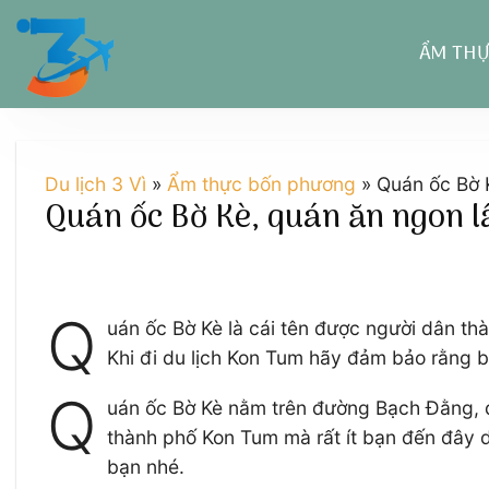
Chuyển
đến
ẨM TH
nội
dung
Du lịch 3 Vì
»
Ẩm thực bốn phương
»
Quán ốc Bờ 
Quán ốc Bờ Kè, quán ăn ngon l
Q
uán ốc Bờ Kè là cái tên được người dân t
Khi đi du lịch Kon Tum hãy đảm bảo rằng b
Q
uán ốc Bờ Kè nằm trên đường Bạch Đằng, đư
thành phố Kon Tum mà rất ít bạn đến đây d
bạn nhé.