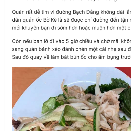
Quán rất dễ tìm vì đường Bạch Đằng không dài lắ
dân quán ốc Bờ Kè là sẽ được chỉ đường đến tận n
mới khuyên bạn đi sớm hơn hoặc muộn hơn một ch
Còn nếu bạn lỡ đi vào 5 giờ chiều và chờ mãi khô
sang quán bánh xèo đánh chén một cái nhẹ sau đ
Sau đó quay về làm bát bún ốc cho ấm bụng trước