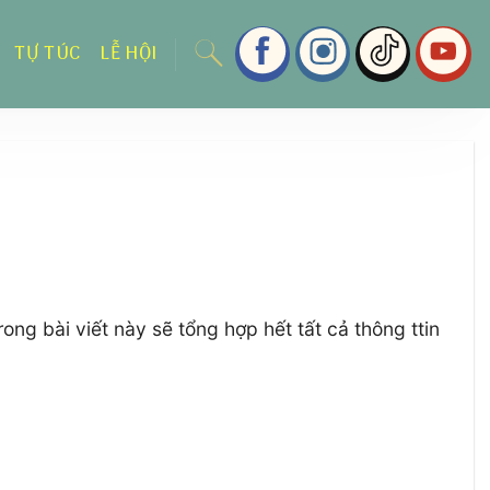
TỰ TÚC
LỄ HỘI
g bài viết này sẽ tổng hợp hết tất cả thông ttin