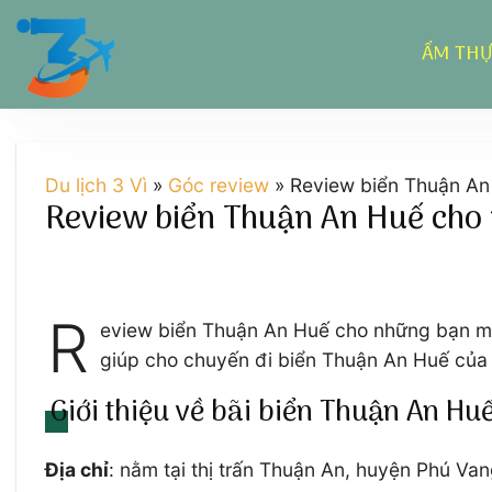
Chuyển
đến
ẨM TH
nội
dung
Du lịch 3 Vì
»
Góc review
»
Review biển Thuận An 
Review biển Thuận An Huế cho 
R
eview biển Thuận An Huế cho những bạn mới 
giúp cho chuyến đi biển Thuận An Huế của b
Giới thiệu về bãi biển Thuận An Hu
Địa chỉ
: nằm tại thị trấn Thuận An, huyện Phú Va