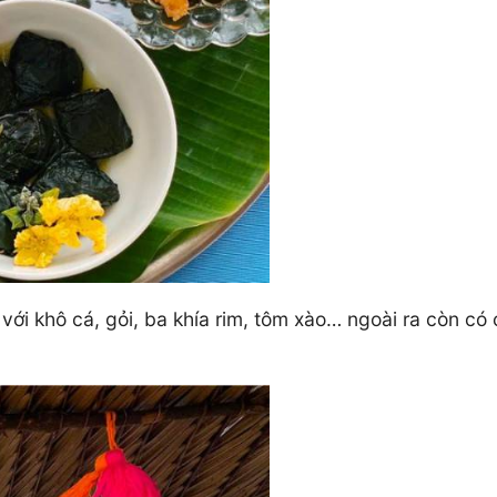
i khô cá, gỏi, ba khía rim, tôm xào… ngoài ra còn có 