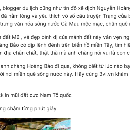
 blogger du lịch cũng như tín đồ xê dịch Nguyễn Hoàng
đã nằm lòng và yêu thích vô số câu truyện Trạng của
trưng văn hóa sông nước Cà Mau mộc mạc, chân quê mà
bùn đất Mũi, vẻ đẹp bình dị của mảnh đất này vẫn vẹn 
ng Bảo có dịp lênh đênh trên biển hồ miền Tây, tìm h
địa chân chất, thật thà mà anh chàng nói vui là con 
 anh chàng Hoàng Bảo đi qua, không biết từ lúc nào b
ười nơi miền quê sông nước này. Hãy cùng 3vi.vn khám
k in mũi đất cực Nam Tổ quốc
ống chậm từng phút giây