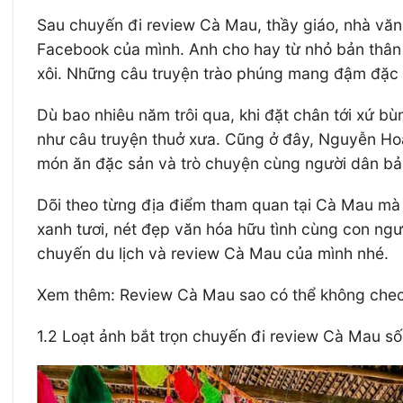
Sau chuyến đi review Cà Mau, thầy giáo, nhà văn,
Facebook của mình. Anh cho hay từ nhỏ bản thân 
xôi. Những câu truyện trào phúng mang đậm đặc 
Dù bao nhiêu năm trôi qua, khi đặt chân tới xứ 
như câu truyện thuở xưa. Cũng ở đây, Nguyễn Hoà
món ăn đặc sản và trò chuyện cùng người dân bản 
Dõi theo từng địa điểm tham quan tại Cà Mau mà
xanh tươi, nét đẹp văn hóa hữu tình cùng con ng
chuyến du lịch và review Cà Mau của mình nhé.
Xem thêm: Review Cà Mau sao có thể không chec
1.2 Loạt ảnh bắt trọn chuyến đi review Cà Mau s