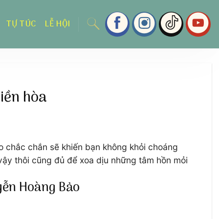
TỰ TÚC
LỄ HỘI
iền hòa
 chắc chắn sẽ khiến bạn không khỏi choáng
vậy thôi cũng đủ để xoa dịu những tâm hồn mỏi
yễn Hoàng Bảo