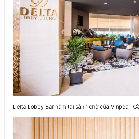
Delta Lobby Bar nằm tại sảnh chờ của Vinpearl C