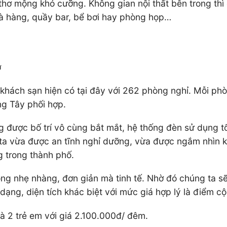
ơ mộng khó cưỡng. Không gian nội thất bên trong thì đư
hà hàng, quầy bar, bể bơi hay phòng họp…
ơ
khách sạn hiện có tại đây với 262 phòng nghỉ. Mỗi phòn
ng Tây phối hợp.
ng được bố trí vô cùng bắt mắt, hệ thống đèn sử dụng t
g ta vừa được an tĩnh nghỉ dưỡng, vừa được ngắm nhìn 
 trong thành phố.
ng nhẹ nhàng, đơn giản mà tinh tế. Nhờ đó chúng ta s
ạng, diện tích khác biệt với mức giá hợp lý là điểm c
và 2 trẻ em với giá 2.100.000đ/ đêm.