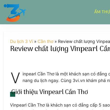
Chuyển
đến
ẨM TH
nội
dung
Du lịch 3 Vì
»
Cần thơ
»
Review chất lượng Vinpea
Review chất lượng Vinpearl Cần
V
inpearl Cần Thơ là một khách sạn có đẳng c
nang du lịch ngay. Cùng 3vi.vn khám phá nh
Giới thiệu Vinpearl Cần Thơ
Vinpearl Cần Thơ là khách sạn có đẳng cấp 5 sao b