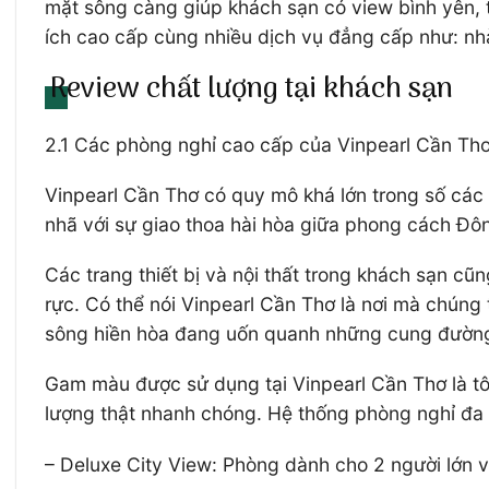
mặt sông càng giúp khách sạn có view bình yên, th
ích cao cấp cùng nhiều dịch vụ đẳng cấp như: n
Review chất lượng tại khách sạn
2.1 Các phòng nghỉ cao cấp của Vinpearl Cần Th
Vinpearl Cần Thơ có quy mô khá lớn trong số các 
nhã với sự giao thoa hài hòa giữa phong cách Đô
Các trang thiết bị và nội thất trong khách sạn cũ
rực. Có thể nói Vinpearl Cần Thơ là nơi mà chún
sông hiền hòa đang uốn quanh những cung đường
Gam màu được sử dụng tại Vinpearl Cần Thơ là tô
lượng thật nhanh chóng. Hệ thống phòng nghỉ đa d
– Deluxe City View: Phòng dành cho 2 người lớn 