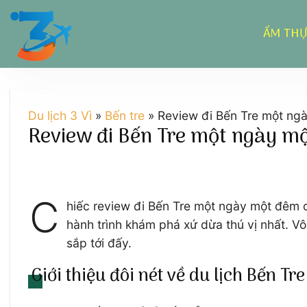
Chuyển
đến
ẨM TH
nội
dung
Du lịch 3 Vì
»
Bến tre
»
Review đi Bến Tre một ng
Review đi Bến Tre một ngày mộ
C
hiếc review đi Bến Tre một ngày một đêm 
hành trình khám phá xứ dừa thú vị nhất. Vô
sắp tới đấy.
Giới thiệu đôi nét về du lịch Bến 