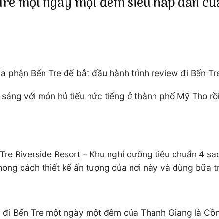
n Tre một ngày một đêm siêu hấp dẫn c
ịa phận Bến Tre để bắt đầu hành trình review đi Bến 
áng với món hủ tiếu nức tiếng ở thành phố Mỹ Tho rồi
re Riverside Resort – Khu nghỉ dưỡng tiêu chuẩn 4 sao
ng cách thiết kế ấn tượng của nơi này và dùng bữa tr
iew đi Bến Tre một ngày một đêm của Thanh Giang là Cồ