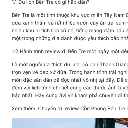
1.1 Du lịch Bến Tre có gì hấp dẫn?
Bến Tre là một tỉnh thuộc khu vực miền Tây Nam
dừa xanh thẳm và rất nhiều vườn cây ăn trái sum su
nhiều khu di tích lịch sử nổi tiếng mang đậm dấu
một trong những địa danh được yêu thích bậc nhấ
1.2 Hành trình review đi Bến Tre một ngày một 
Là một người ưa thích du lịch, cô bạn Thanh Gia
trọn vẹn vẻ đẹp xứ dừa. Trong hành trình trải n
món đặc sản dân dã độc nhất vô nhị tại đây. Để c
đêm với lịch trình chi tiết cùng các thước ảnh t
bậc nhất. Hãy cùng 3vi.vn khám phá chuyến đi t
Xem thêm: Chuyến đi review Cồn Phụng Bến Tre đ