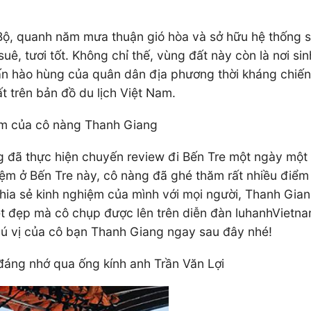
 Bộ, quanh năm mưa thuận gió hòa và sở hữu hệ thống 
ê, tươi tốt. Không chỉ thế, vùng đất này còn là nơi sin
 ấn hào hùng của quân dân địa phương thời kháng chiến
t trên bản đồ du lịch Việt Nam.
đêm của cô nàng Thanh Giang
ng đã thực hiện chuyến review đi Bến Tre một ngày mộ
ghiệm ở Bến Tre này, cô nàng đã ghé thăm rất nhiều đi
hia sẻ kinh nghiệm của mình với mọi người, Thanh Gian
uyệt đẹp mà cô chụp được lên trên diễn đàn luhanhVietn
hú vị của cô bạn Thanh Giang ngay sau đây nhé!
áng nhớ qua ống kính anh Trần Văn Lợi