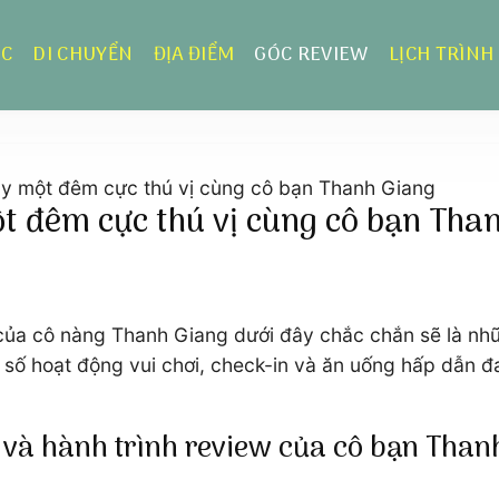
ỰC
DI CHUYỂN
ĐỊA ĐIỂM
GÓC REVIEW
LỊCH TRÌNH
ày một đêm cực thú vị cùng cô bạn Thanh Giang
t đêm cực thú vị cùng cô bạn Tha
của cô nàng Thanh Giang dưới đây chắc chắn sẽ là nhữ
 số hoạt động vui chơi, check-in và ăn uống hấp dẫn đ
Tre và hành trình review của cô bạn Tha