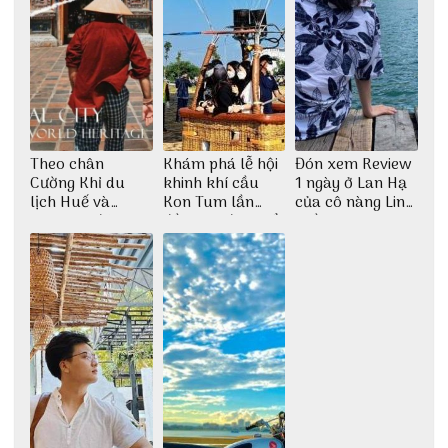
Theo chân
Khám phá lễ hội
Đón xem Review
Cường Khỉ du
khinh khí cầu
1 ngày ở Lan Hạ
lịch Huế và
Kon Tum lần
của cô nàng Linh
check-in đúng
đầu tiên được tổ
Trần
những góc chụp
chức
đẹp