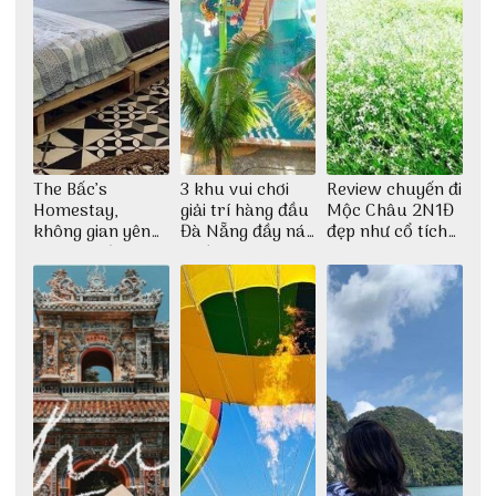
The Bấc’s
3 khu vui chơi
Review chuyến đi
Homestay,
giải trí hàng đầu
Mộc Châu 2N1Đ
không gian yên
Đà Nẵng đầy náo
đẹp như cổ tích
bình tại Hòn Sơn
nhiệt
cùng nhóm bạn
Thu Hà