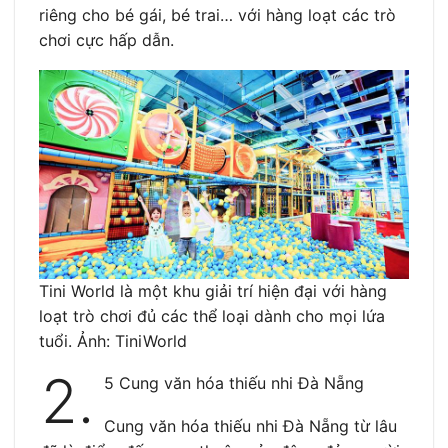
riêng cho bé gái, bé trai… với hàng loạt các trò
chơi cực hấp dẫn.
Tini World là một khu giải trí hiện đại với hàng
loạt trò chơi đủ các thể loại dành cho mọi lứa
tuổi. Ảnh: TiniWorld
2.
5 Cung văn hóa thiếu nhi Đà Nẵng
Cung văn hóa thiếu nhi Đà Nẵng từ lâu