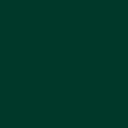
BLOG DU LỊCH BA VÌ