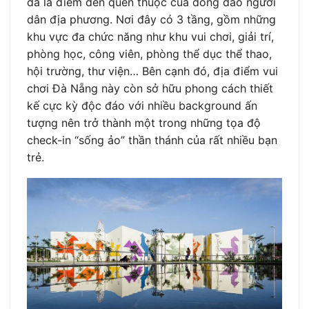
đã là điểm đến quen thuộc của đông đảo người
dân địa phương. Nơi đây có 3 tầng, gồm những
khu vực đa chức năng như khu vui chơi, giải trí,
phòng học, công viên, phòng thể dục thể thao,
hội trường, thư viện… Bên cạnh đó, địa điểm vui
chơi Đà Nẵng này còn sở hữu phong cách thiết
kế cực kỳ độc đáo với nhiều background ấn
tượng nên trở thành một trong những tọa độ
check-in “sống ảo” thần thánh của rất nhiều bạn
trẻ.