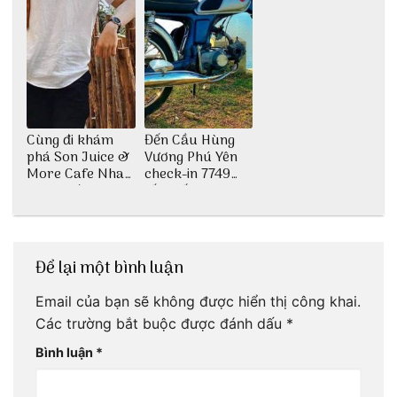
Cùng đi khám
Đến Cầu Hùng
phá Son Juice &
Vương Phú Yên
More Cafe Nha
check-in 7749
Trang với anh
tấm sống ảo
chàng Lộc Vũ
Để lại một bình luận
Email của bạn sẽ không được hiển thị công khai.
Các trường bắt buộc được đánh dấu
*
Bình luận
*