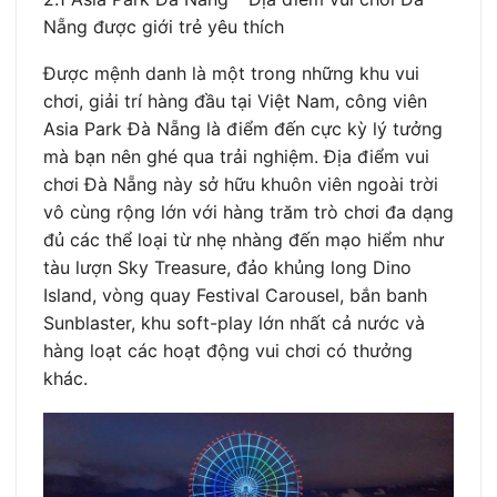
Nẵng được giới trẻ yêu thích
Được mệnh danh là một trong những khu vui
chơi, giải trí hàng đầu tại Việt Nam, công viên
Asia Park Đà Nẵng là điểm đến cực kỳ lý tưởng
mà bạn nên ghé qua trải nghiệm. Địa điểm vui
chơi Đà Nẵng này sở hữu khuôn viên ngoài trời
vô cùng rộng lớn với hàng trăm trò chơi đa dạng
đủ các thể loại từ nhẹ nhàng đến mạo hiểm như
tàu lượn Sky Treasure, đảo khủng long Dino
Island, vòng quay Festival Carousel, bắn banh
Sunblaster, khu soft-play lớn nhất cả nước và
hàng loạt các hoạt động vui chơi có thưởng
khác.