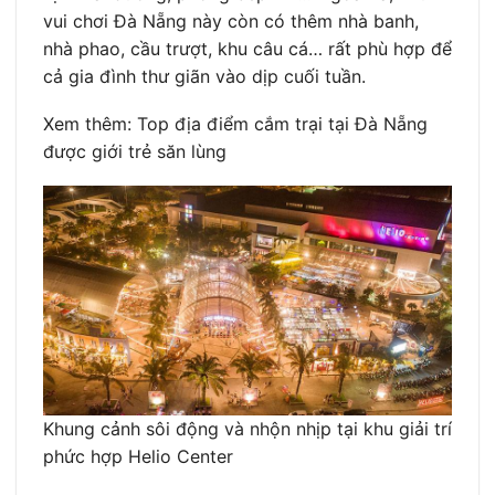
vui chơi Đà Nẵng này còn có thêm nhà banh,
nhà phao, cầu trượt, khu câu cá… rất phù hợp để
cả gia đình thư giãn vào dịp cuối tuần.
Xem thêm: Top địa điểm cắm trại tại Đà Nẵng
được giới trẻ săn lùng
Khung cảnh sôi động và nhộn nhịp tại khu giải trí
phức hợp Helio Center